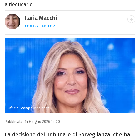
a rieducarlo
Ilaria Macchi
CONTENT EDITOR
Laureata in Linguaggi dei Media, amo il
giornalismo, il calcio, la TV e la moda, dove
cerco sempre le ultime tendenze.
Ufficio Stampa Mediaset
Pubblicato:
14 Giugno 2026 15:00
La decisione del Tribunale di Sorveglianza, che ha