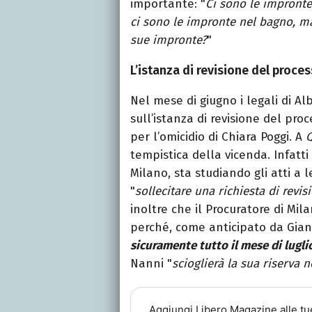
importante: "
Ci sono le impronte
ci sono le impronte nel bagno, ma
sue impronte?
"
L’istanza di revisione del proces
Nel mese di giugno i legali di Al
sull’istanza di revisione del pro
per l’omicidio di Chiara Poggi. A
Q
tempistica della vicenda. Infatt
Milano, sta studiando gli atti a 
"
sollecitare una richiesta di rev
inoltre che il Procuratore di Mil
perché, come anticipato da Gianl
sicuramente tutto il mese di lugli
Nanni "
scioglierà la sua riserva 
Aggiungi
Libero Magazine
alle tu