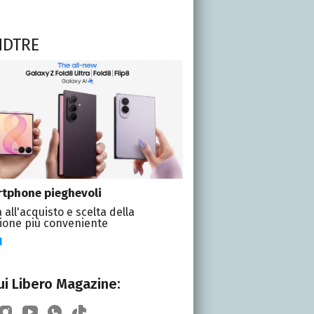
NDTRE
tphone pieghevoli
 all'acquisto e scelta della
ione più conveniente
I
i Libero Magazine: