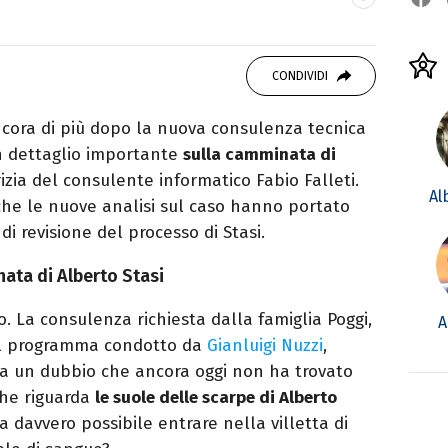
ei Media, mi dedico al mondo
 10 anni. Ho lavorato come web content editor
CONDIVIDI
state.
 ancora di più dopo la nuova consulenza tecnica
Un dettaglio importante
sulla camminata di
zia del consulente informatico Fabio Falleti.
Al
che le nuove analisi sul caso hanno portato
 di revisione del processo di Stasi.
nata di Alberto Stasi
o. La consulenza richiesta dalla famiglia Poggi,
A
al programma condotto da
Gianluigi Nuzzi
,
 a un dubbio che ancora oggi non ha trovato
che riguarda
le suole delle scarpe di Alberto
ra davvero possibile entrare nella villetta di