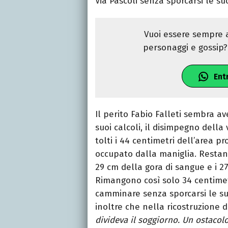
Via Pascoli senza sporcarsi le su
Vuoi essere sempre a
personaggi e gossip? 
Ent
Il perito Fabio Falleti sembra av
suoi calcoli, il disimpegno della
tolti i 44 centimetri dell’area p
occupato dalla maniglia. Restano
29 cm della gora di sangue e i 27
Rimangono così solo 34 centimetri
camminare senza sporcarsi le suo
inoltre che nella ricostruzione d
divideva il soggiorno. Un ostacol