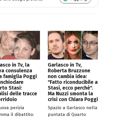
asco in Tv, la
Garlasco in Tv,
va consulenza
Roberta Bruzzone
a famiglia Poggi
non cambia idea:
inchiodare
"Fatto riconducibile a
rto Stasi:
Stasi, ecco perchè".
alisi delle tracce
Ma Nuzzi smonta la
orridoio
crisi con Chiara Poggi
uova perizia
Spazio a Garlasco nella
mma il dibattito:
puntata di Quarto