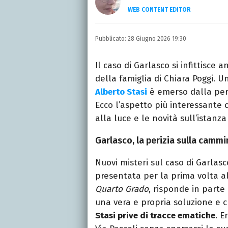
WEB CONTENT EDITOR
Laureata in Linguaggi d
dell’intrattenimento da
Pubblicato:
28 Giugno 2026 19:30
freelance per diverse te
Il caso di Garlasco si infittisce
della famiglia di Chiara Poggi. 
Alberto Stasi
è emerso dalla peri
Ecco l’aspetto più interessante 
alla luce e le novità sull’istanza
Garlasco, la perizia sulla cammi
Nuovi misteri sul caso di Garlasc
presentata per la prima volta 
Quarto Grado
, risponde in parte
una vera e propria soluzione e 
Stasi prive di tracce ematiche
. E