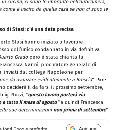
 in cucina, ci sono le impronte nell’anticamera,
 come è uscito da quella casa se non ci sono le
so di Stasi: c’è una data precisa
berto Stasi hanno iniziato a lavorare
cesso dell’unico condannato in via definitiva
uarto Grado
però è stata chiarita la
i Francesca Nanni, procuratore generale di
lei inviati dal collega Napoleone per
isione da avanzare evidentemente a Brescia
". Pare
ano deciderà il da farsi il prossimo settembre,
uigi Nuzzi, "
questo lavoro porterà via
o e tutto il mese di agosto"
e quindi Francesca
nelle sue determinazioni
non prima di settembre
".
Aggiungi
e fonti Google preferite