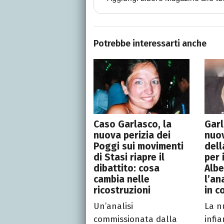
Potrebbe interessarti anche
Caso Garlasco, la
Garl
nuova perizia dei
nuo
Poggi sui movimenti
dell
di Stasi riapre il
per 
dibattito: cosa
Albe
cambia nelle
l’an
ricostruzioni
in c
Un’analisi
La n
commissionata dalla
infia