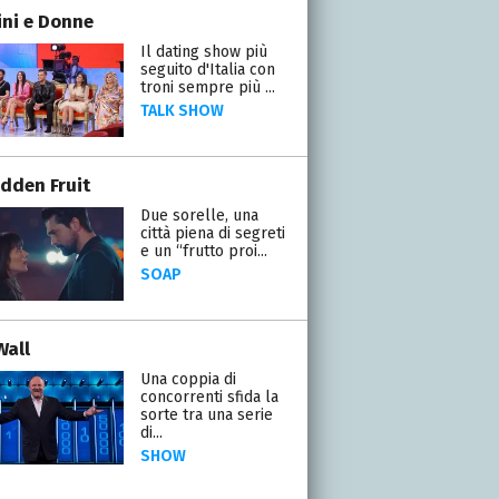
ni e Donne
Il dating show più
seguito d'Italia con
troni sempre più ...
TALK SHOW
idden Fruit
Due sorelle, una
città piena di segreti
e un “frutto proi...
SOAP
Wall
Una coppia di
concorrenti sfida la
sorte tra una serie
di...
SHOW