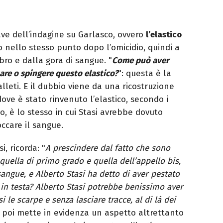
e dell’indagine su Garlasco, ovvero
l’elastico
o nello stesso punto dopo l’omicidio, quindi a
bro e dalla gora di sangue. "
Come può aver
re o spingere questo elastico?
": questa è la
lleti. E il dubbio viene da una ricostruzione
ove è stato rinvenuto l’elastico, secondo i
o, è lo stesso in cui Stasi avrebbe dovuto
occare il sangue.
si, ricorda: "
A prescindere dal fatto che sono
 quella di primo grado e quella dell’appello bis,
 sangue, e Alberto Stasi ha detto di aver pestato
 in testa? Alberto Stasi potrebbe benissimo aver
 le scarpe e senza lasciare tracce, al di là dei
 E poi mette in evidenza un aspetto altrettanto