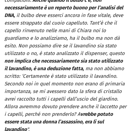
compatibili.
Anche quando il bulbo c’è, non
necessariamente è un reperto buono per l’analisi del
DNA,
il bulbo deve esserci ancora in fase vitale, deve
essere strappato dal cuoio capelluto. Tant’è che il
capello rinvenuto nelle mani di Chiara noi lo
guardiamo e lo analizziamo, ha il bulbo ma non dà
esito. Non possiamo dire se il lavandino sia stato
utilizzato o no, è stato analizzato il dispenser, questo
non implica che necessariamente sia stato utilizzato
il lavandino, è una deduzione fatta,
ma non abbiamo
scritto: ‘Certamente è stato utilizzato il lavandino.
Secondo noi in quel momento non erano di primaria
importanza, se mi avessero dato la sfera di cristallo
avrei raccolto tutti i capelli dall’uscio del giardino.
Allora avremmo dovuto prendere anche il laccetto per
i capelli, perché non prenderlo? A
vrebbe potuto
essere stata una donna l’assassino, era lì sul
lavandino
".