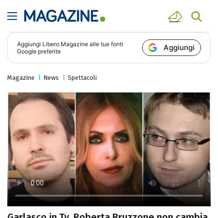
Aggiungi
Libero Magazine
alle tue fonti
Aggiungi
Google preferite
Magazine
News
Spettacoli
Garlasco in Tv, Roberta Bruzzone non cambia