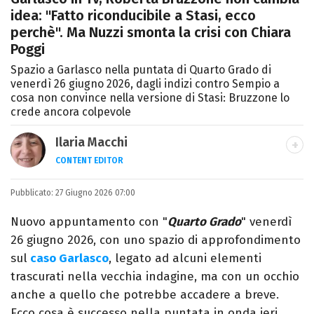
idea: "Fatto riconducibile a Stasi, ecco
perchè". Ma Nuzzi smonta la crisi con Chiara
Poggi
Spazio a Garlasco nella puntata di Quarto Grado di
venerdì 26 giugno 2026, dagli indizi contro Sempio a
cosa non convince nella versione di Stasi: Bruzzone lo
crede ancora colpevole
Ilaria Macchi
CONTENT EDITOR
Laureata in Linguaggi dei Media, amo il
Pubblicato:
27 Giugno 2026 07:00
giornalismo, il calcio, la TV e la moda, dove
cerco sempre le ultime tendenze.
Nuovo appuntamento con "
Quarto Grado
" venerdì
26 giugno 2026, con uno spazio di approfondimento
sul
caso Garlasco
, legato ad alcuni elementi
trascurati nella vecchia indagine, ma con un occhio
anche a quello che potrebbe accadere a breve.
Ecco cosa è successo nella puntata in onda ieri