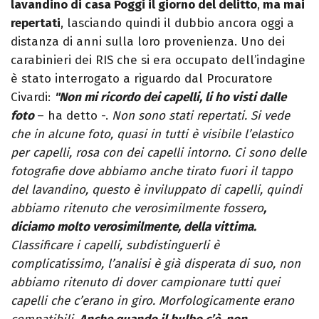
lavandino di casa Poggi il giorno del delitto
,
ma mai
repertati
, lasciando quindi il dubbio ancora oggi a
distanza di anni sulla loro provenienza. Uno dei
carabinieri dei RIS che si era occupato dell’indagine
è stato interrogato a riguardo dal Procuratore
Civardi:
"Non mi ricordo dei capelli, li ho visti dalle
foto
– ha detto -.
Non sono stati repertati. Si vede
che in alcune foto, quasi in tutti è visibile l’elastico
per capelli, rosa con dei capelli intorno. Ci sono
delle
fotografie dove abbiamo anche tirato fuori il tappo
del lavandino, questo è inviluppato di capelli, quindi
abbiamo ritenuto che verosimilmente fossero
,
diciamo molto verosimilmente, della vittima.
Classificare i capelli, subdistinguerli è
complicatissimo, l’analisi è già disperata di suo, non
abbiamo ritenuto di dover campionare tutti quei
capelli che c’erano in giro. Morfologicamente erano