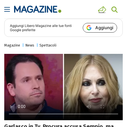
Aggiungi
Libero Magazine
alle tue fonti
Aggiungi
Google preferite
Magazine
News
Spettacoli
Garlasco in Tv, Procura accusa Sempio, ma