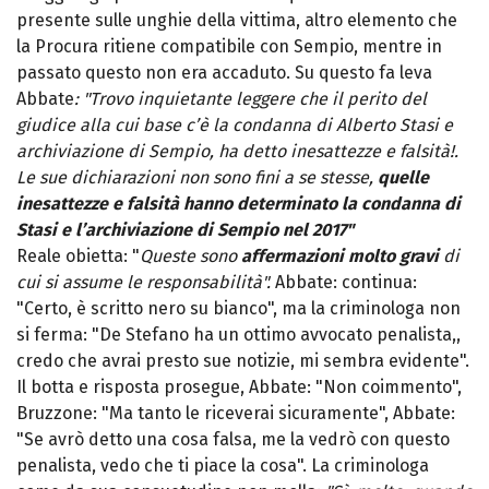
presente sulle unghie della vittima, altro elemento che
la Procura ritiene compatibile con Sempio, mentre in
passato questo non era accaduto. Su questo fa leva
Abbate
: "Trovo inquietante leggere che il perito del
giudice alla cui base c’è la condanna di Alberto Stasi e
archiviazione di Sempio, ha detto inesattezze e falsità!.
Le sue dichiarazioni non sono fini a se stesse,
quelle
inesattezze e falsità hanno determinato la condanna di
Stasi e l’archiviazione di Sempio nel 2017"
Reale obietta: "
Queste sono
affermazioni molto gravi
di
cui si assume le responsabilità".
Abbate: continua:
"Certo, è scritto nero su bianco", ma la criminologa non
si ferma: "De Stefano ha un ottimo avvocato penalista,,
credo che avrai presto sue notizie, mi sembra evidente".
Il botta e risposta prosegue, Abbate: "Non coimmento",
Bruzzone: "Ma tanto le riceverai sicuramente", Abbate:
"Se avrò detto una cosa falsa, me la vedrò con questo
penalista, vedo che ti piace la cosa". La criminologa