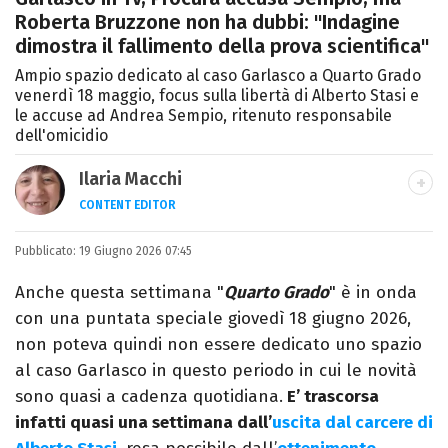
Roberta Bruzzone non ha dubbi: "Indagine
dimostra il fallimento della prova scientifica"
Ampio spazio dedicato al caso Garlasco a Quarto Grado
venerdì 18 maggio, focus sulla libertà di Alberto Stasi e
le accuse ad Andrea Sempio, ritenuto responsabile
dell'omicidio
Ilaria Macchi
CONTENT EDITOR
Laureata in Linguaggi dei Media, amo il
Pubblicato:
19 Giugno 2026 07:45
giornalismo, il calcio, la TV e la moda, dove
cerco sempre le ultime tendenze.
Anche questa settimana "
Quarto Grado
" è in onda
con una puntata speciale giovedì 18 giugno 2026,
non poteva quindi non essere dedicato uno spazio
al caso Garlasco in questo periodo in cui le novità
sono quasi a cadenza quotidiana.
E’ trascorsa
infatti quasi una settimana dall’
uscita dal carcere di