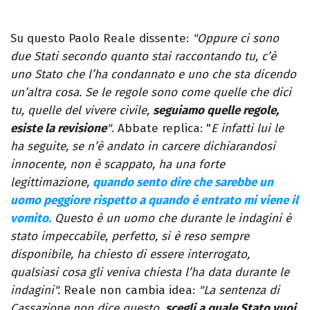
Su questo Paolo Reale dissente:
"Oppure ci sono
due Stati secondo quanto stai raccontando tu, c’è
uno Stato che l’ha condannato e uno che sta dicendo
un’altra cosa. Se le regole sono come quelle che dici
tu, quelle del vivere civile,
seguiamo quelle regole,
esiste la revisione
"
. Abbate replica: "
E infatti lui le
ha seguite, se n’è andato in carcere dichiarandosi
innocente, non è scappato, ha una forte
legittimazione,
quando sento dire che sarebbe un
uomo peggiore rispetto a quando è entrato mi viene il
vomito.
Questo è un uomo che durante le indagini è
stato impeccabile, perfetto, si è reso sempre
disponibile, ha chiesto di essere interrogato,
qualsiasi cosa gli veniva chiesta l’ha data durante le
indagini".
Reale non cambia idea:
"La sentenza di
Cassazione non dice questo,
scegli a quale Stato vuoi