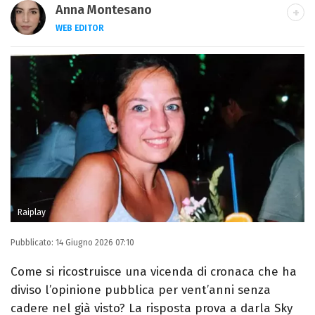
Anna Montesano
WEB EDITOR
Web editor appassionata di cinema e TV,
dopo la laurea in Lettere Moderne mi
specializzo in Editoria e Giornalismo e
trasformo la passione per la scrittura in un
lavoro.
Raiplay
Pubblicato:
14 Giugno 2026 07:10
Come si ricostruisce una vicenda di cronaca che ha
diviso l’opinione pubblica per vent’anni senza
cadere nel già visto? La risposta prova a darla Sky