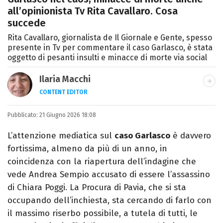
all’opinionista Tv Rita Cavallaro. Cosa
succede
Rita Cavallaro, giornalista de Il Giornale e Gente, spesso
presente in Tv per commentare il caso Garlasco, è stata
oggetto di pesanti insulti e minacce di morte via social
Ilaria Macchi
CONTENT EDITOR
Laureata in Linguaggi dei Media, amo il
Pubblicato:
21 Giugno 2026 18:08
giornalismo, il calcio, la TV e la moda, dove
cerco sempre le ultime tendenze.
L’attenzione mediatica sul
caso Garlasco
è davvero
fortissima, almeno da più di un anno, in
coincidenza con la riapertura dell’indagine che
vede Andrea Sempio accusato di essere l’assassino
di Chiara Poggi. La Procura di Pavia, che si sta
occupando dell’inchiesta, sta cercando di farlo con
il massimo riserbo possibile, a tutela di tutti, le