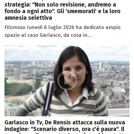
strategia: "Non solo revisione, andremo a
fondo a ogni atto". Gli 'smemorati' e la loro
amnesia selettiva
Filorosso lunedì 6 luglio 2026 ha dedicato ampio
spazio al caso Garlasco, da cosa in...
Garlasco in Tv, De Rensis attacca sulla nuova
indagine: "Scenario diverso, ora c'è paura". Il