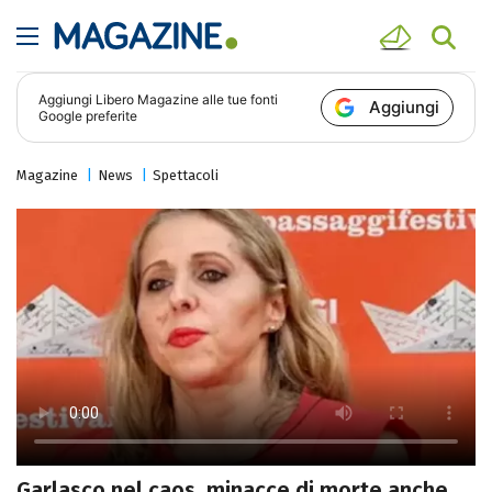
Aggiungi
Libero Magazine
alle tue fonti
Aggiungi
Google preferite
Magazine
News
Spettacoli
Garlasco nel caos, minacce di morte anche