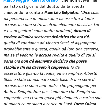
Marco Poggi a "Quarto Grado"
, che non aveva mai
parlato dal giorno del delitto della sorella,
chiedendone conto a
Maurizio Belpietro:
"
Dice cose
da persona che in questi anni ha assistito a tante
accuse, ma non si trova alcun elemento decisivo. Lui
e i suoi genitori sono molto prudenti,
dicono di
credere all’unica sentenza definitiva che ora c’è,
quella di condanna ad Alberto Stasi, si aggrappano
probabilmente a questa, quella dà loro una certezza,
ma se si vedono le accuse rivolte e quello di cui si
parla ora
non c’è elemento decisivo che possa
stabilire chi sia davvero il colpevole.
Io da
osservatore guardo la realtà, ed è semplice, Alberto
Stasi è stato condannato sulla base di una serie di
accuse, ma ci sono tanti indizi che propengono per
Andrea Sempio. Non possiamo dire che Sempio sia
colpevole, ma ci sono quasi più elementi a carico suo
di quanti ce ne siano a carico di Stasi.
Forse Chiara