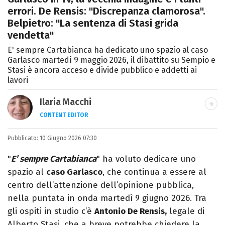
errori. De Rensis: "Discrepanza clamorosa".
Belpietro: "La sentenza di Stasi grida
vendetta"
E' sempre Cartabianca ha dedicato uno spazio al caso
Garlasco martedì 9 maggio 2026, il dibattito su Sempio e
Stasi è ancora acceso e divide pubblico e addetti ai
lavori
Ilaria Macchi
CONTENT EDITOR
Laureata in Linguaggi dei Media, amo il
Pubblicato:
10 Giugno 2026 07:30
giornalismo, il calcio, la TV e la moda, dove
cerco sempre le ultime tendenze.
"
E’ sempre Cartabianca
" ha voluto dedicare uno
spazio al
caso Garlasco
, che continua a essere al
centro dell’attenzione dell’opinione pubblica,
nella puntata in onda martedì 9 giugno 2026. Tra
gli ospiti in studio c’è
Antonio De Rensis,
legale di
Alberto Stasi, che a breve potrebbe chiedere la