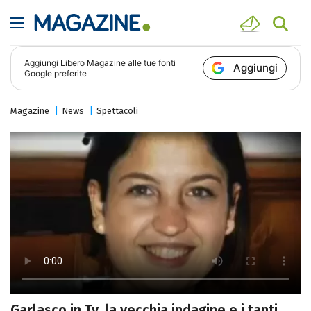
Aggiungi
Libero Magazine
alle tue fonti
Aggiungi
Google preferite
Magazine
News
Spettacoli
Garlasco in Tv, la vecchia indagine e i tanti