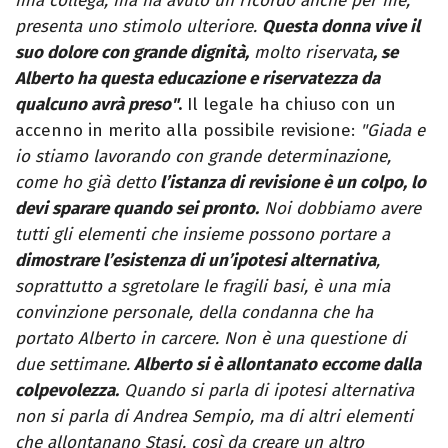
mia collega, ma ha avuto un ricordo anche per me,
presenta uno stimolo ulteriore.
Questa donna vive il
suo dolore con grande dignità,
molto riservata
, se
Alberto ha questa educazione e riservatezza da
qualcuno avrà preso"
.
Il legale ha chiuso con un
accenno in merito alla possibile revisione:
"Giada e
io stiamo lavorando con grande determinazione,
come ho già detto
l’istanza di revisione è un colpo, lo
devi sparare quando sei pronto.
Noi dobbiamo avere
tutti gli elementi che insieme possono portare a
dimostrare l’esistenza di un’ipotesi alternativa
,
soprattutto a sgretolare le fragili basi, è una mia
convinzione personale, della condanna che ha
portato Alberto in carcere. Non è una questione di
due settimane.
Alberto si è allontanato eccome dalla
colpevolezza.
Quando si parla di ipotesi alternativa
non si parla di Andrea Sempio, ma di altri elementi
che allontanano Stasi, così da creare un altro