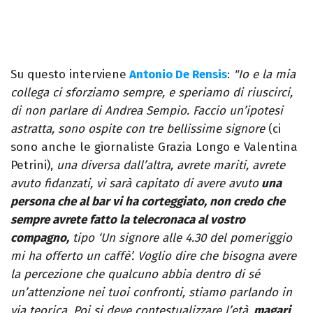
Su questo interviene
Antonio De Rensis
:
"Io e la mia
collega ci sforziamo sempre, e speriamo di riuscirci,
di non parlare di Andrea Sempio. Faccio un’ipotesi
astratta, sono ospite con tre bellissime signore
(ci
sono anche le giornaliste Grazia Longo e Valentina
Petrini),
una diversa dall’altra, avrete mariti, avrete
avuto fidanzati, vi sarà capitato di avere avuto
una
persona che al bar vi ha corteggiato, non credo che
sempre avrete fatto la telecronaca al vostro
compagno,
tipo ‘Un signore alle 4.30 del pomeriggio
mi ha offerto un caffè’. Voglio dire che bisogna avere
la percezione che qualcuno abbia dentro di sé
un’attenzione nei tuoi confronti, stiamo parlando in
via teorica. Poi si deve contestualizzare l’età,
magari