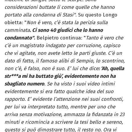
considerazioni buttate lì come quelle che hanno
portato alla condanna di Stasi"
. Su questo Longo
obietta: "
Non è vero, c’è stata la perizia sulla
camminata
. Ci sono 40 giudici che lo hanno
condannato"
.
Belpietro continua: "
Tanto è vero che
c’è un magistrato indagato per corruzione, capisco
che vi agitate, non avete letto le parti giuste. C’è un
dato di fatto, il famoso alibi di Sempio, lo scontrino,
non c’è, è falso, non è suo. E’ lui che dice
: ‘Ah, quella
str***a mi ha buttato giù’, evidentemente non ha
sbagliato numero
. Se ha visto i suoi video intimi
evidentemente si era fatto qualche idea del suo
rapporto. E’ evidente l’attenzione nei suoi confronti,
per lui va interpretato tutto, mentre per uno che
arriva senza motivazione, ammazza la fidanzata in 23
minuti e ricomincia a scrivere la tesi bello e sereno,
questo si può dimostrare tutto, il resto no. Ora vi