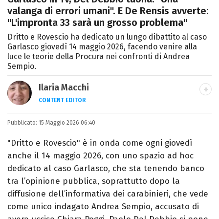
valanga di errori umani". E De Rensis avverte:
"L'impronta 33 sarà un grosso problema"
Dritto e Rovescio ha dedicato un lungo dibattito al caso
Garlasco giovedì 14 maggio 2026, facendo venire alla
luce le teorie della Procura nei confronti di Andrea
Sempio.
Ilaria Macchi
CONTENT EDITOR
Laureata in Linguaggi dei Media, amo il
Pubblicato:
15 Maggio 2026 06:40
giornalismo, il calcio, la TV e la moda, dove
cerco sempre le ultime tendenze.
"Dritto e Rovescio" è in onda come ogni giovedì
anche il 14 maggio 2026, con uno spazio ad hoc
dedicato al caso Garlasco, che sta tenendo banco
tra l’opinione pubblica, soprattutto dopo la
diffusione dell’informativa dei carabinieri, che vede
come unico indagato Andrea Sempio, accusato di