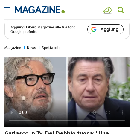
Aggiungi
Libero Magazine
alle tue fonti
Aggiungi
Google preferite
Magazine
News
Spettacoli
Garlasco in Tv, Del Debbio tuona: "Una