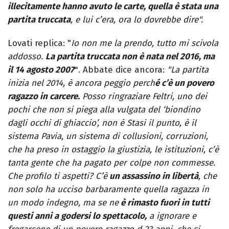
illecitamente hanno avuto le carte, quella è stata una
partita truccata
, e lui c’era, ora lo dovrebbe dire".
Lovati replica: "
Io non me la prendo, tutto mi scivola
addosso.
La partita truccata non è nata nel 2016, ma
il 14 agosto 2007
"
. Abbate dice ancora:
"La partita
inizia nel 2014, è ancora peggio perch
é c’è un povero
ragazzo in carcere.
Posso ringraziare Feltri, uno dei
pochi che non si piega alla vulgata del ‘biondino
dagli occhi di ghiaccio’, non è Stasi il punto, è il
sistema Pavia, un sistema di collusioni, corruzioni,
che ha preso in ostaggio la giustizia, le istituzioni, c’è
tanta gente che ha pagato per colpe non commesse.
Che profilo ti aspetti? C’è
un assassino in libertà
, che
non solo ha ucciso barbaramente quella ragazza in
un modo indegno, ma se ne
è rimasto fuori in tutti
questi anni a godersi lo spettacolo,
a ignorare e