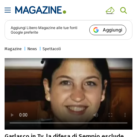
Aggiungi
Libero Magazine
alle tue fonti
Aggiungi
Google preferite
Magazine
News
Spettacoli
Garlasco in Tv, la difesa di Sempio esclude