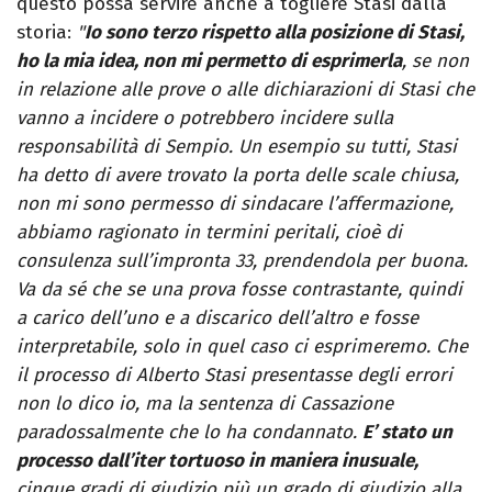
questo possa servire anche a togliere Stasi dalla
storia:
"
Io sono terzo rispetto alla posizione di Stasi,
ho la mia idea, non mi permetto di esprimerla
, se non
in relazione alle prove o alle dichiarazioni di Stasi che
vanno a incidere o potrebbero incidere sulla
responsabilità di Sempio. Un esempio su tutti, Stasi
ha detto di avere trovato la porta delle scale chiusa,
non mi sono permesso di sindacare l’affermazione,
abbiamo ragionato in termini peritali, cioè di
consulenza sull’impronta 33, prendendola per buona.
Va da sé che se una prova fosse contrastante, quindi
a carico dell’uno e a discarico dell’altro e fosse
interpretabile, solo in quel caso ci esprimeremo. Che
il processo di Alberto Stasi presentasse degli errori
non lo dico io, ma la sentenza di Cassazione
paradossalmente che lo ha condannato.
E’ stato un
processo dall’iter tortuoso in maniera inusuale,
cinque gradi di giudizio più un grado di giudizio alla