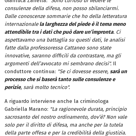
Gianluca Zanella: "
Sono curioso di vedere le
consulenze della difesa, non posso sbilanciarmi.
Dalle conoscenze sommarie che ho della letteratura
internazionale
la larghezza del piede è il tema meno
attendibile tra i dati che può dare un’impronta
. Ci
aspettavamo una battaglia su questi dati, le analisi
fatte dalla professoressa Cattaneo sono state
innovative, saranno difficili da contrastare, ma gli
argomenti dell’avvocato mi sembrano decisi".
Il
conduttore continua:
"Se ci dovesse essere,
sarà un
processo che si baserà tanto sulle consulenze e
perizie
, sarà molto tecnico".
A riguardo interviene anche la criminologa
Gabriella Marano:
"La ragionevole durata, principio
sacrosanto del nostro ordinamento, dov’è? Non vale
solo per il diritto di difesa, ma anche per la tutela
della parte offesa e per la credibilità della giustizia.