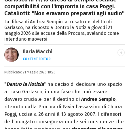
compatibilità con l'impronta in casa Poggi.
Cataliotti: "Non eravamo preparati agli audio"
La difesa di Andrea Sempio, accusato del delitto di
Garlasco, ha risposto a Dentro la Notizia giovedì 21
maggio 2026 alle accuse della Procura, svelando come
intendano muoversi
Ilaria Macchi
CONTENT EDITOR
Laureata in Linguaggi dei Media, amo il
Pubblicato:
21 Maggio 2026 18:20
giornalismo, il calcio, la TV e la moda, dove
cerco sempre le ultime tendenze.
"
Dentro la Notizia
" ha deciso di dedicare uno spazio
al caso Garlasco, in una fase che può essere
davvero cruciale per il destino di
Andrea Sempio
,
ritenuto dalla Procura di Pavia l’assassino di Chiara
Poggi, uccisa a 26 anni il 13 agosto 2007. I difensori
dell’indagato consegneranno le sei consulenze che