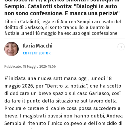
Sempio. Cataliotti sbotta: "Dialoghi in auto
non sono confessione. E manca una perizia"
Liborio Cataliotti, legale di Andrea Sempio accusato del
delitto di Garlasco, si sente tranquillo: a Dentro la
Notizia lunedì 18 maggio ha escluso ogni confessione
Ilaria Macchi
CONTENT EDITOR
Laureata in Linguaggi dei Media, amo il
Pubblicato:
18 Maggio 2026 18:56
giornalismo, il calcio, la TV e la moda, dove
cerco sempre le ultime tendenze.
E’ iniziata una nuova settimana oggi, lunedì 18
maggio 2026, per "Dentro la notizia", che ha scelto
di dedicare un breve spazio sul caso Garlasco, così
da fare il punto della situazione sul lavoro della
Procura e cercare di capire cosa possa succedere a
breve. I magistrati pavesi non hanno dubbi, Andrea
Sempio è ritenuto l’unico colpevole dell’omicidio di