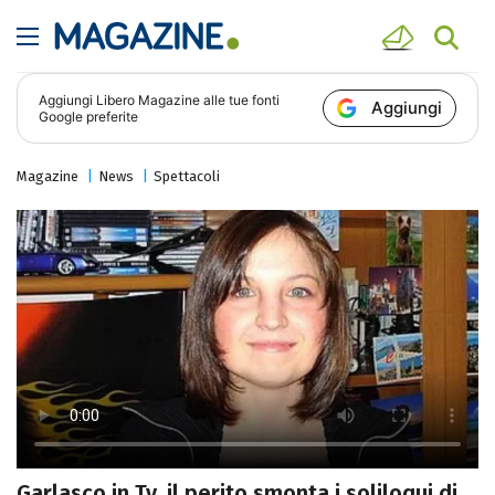
Aggiungi
Libero Magazine
alle tue fonti
Aggiungi
Google preferite
Magazine
News
Spettacoli
Garlasco in Tv, il perito smonta i soliloqui di