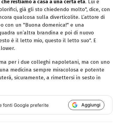
 che restiamo a casa a una certa età
. Lui è
olorifici, già gli sto chiedendo molto", dice, con
cora qualcosa sulla diverticolite. L’attore di
deo con un "Buona domenica!" e una
uadra un’altra brandina e poi di nuovo
to è il letto mio, questo il letto suo". E
llower.
ma per i due colleghi napoletani, ma con uno
u una medicina sempre miracolosa e potente
uterà, sicuramente, a rimettersi in sesto in
Aggiungi
e fonti Google preferite