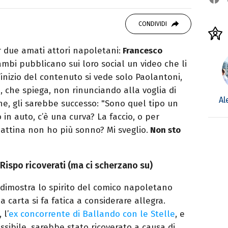
OOK
SITO
 Politiche, giornalista per caso. Ho scritto
CONDIVIDI
ali, siti e agenzie, prevalentemente di cronaca
due amati attori napoletani:
Francesco
ambi pubblicano sui loro social un video che li
’inizio del contenuto si vede solo Paolantoni,
, che spiega, non rinunciando alla voglia di
Al
ne, gli sarebbe successo: "Sono quel tipo un
 in auto, c’è una curva? La faccio, o per
ttina non ho più sonno? Mi sveglio.
Non sto
Rispo ricoverati (ma ci scherzano su)
dimostra lo spirito del comico napoletano
 carta si fa fatica a considerare allegra.
, l’
ex concorrente di Ballando con le Stelle
, e
ossibile, sarebbe stato ricoverato a causa di