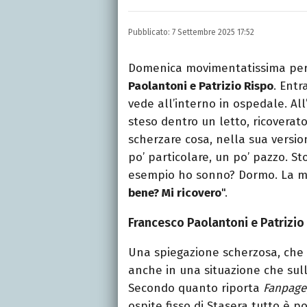
LINKEDIN
INSTAGRAM
FACEB
Romana, laurea in Scienze
Pubblicato:
7 Settembre 2025 17:52
per quotidiani, settiman
e spettacoli.
Domenica movimentatissima per 
Paolantoni e Patrizio Rispo
. Entr
vede all’interno in ospedale. All
steso dentro un letto, ricoverato
scherzare cosa, nella sua versio
po’ particolare, un po’ pazzo. Sto
esempio ho sonno? Dormo. La ma
bene? Mi ricovero
".
Francesco Paolantoni e Patrizio 
Una spiegazione scherzosa, che 
anche in una situazione che sulla
Secondo quanto riporta
Fanpage
ospite fisso di Stasera tutto è p