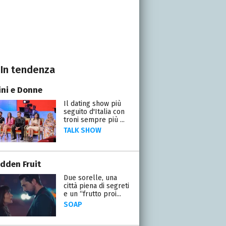
In tendenza
ni e Donne
Il dating show più
seguito d'Italia con
troni sempre più ...
TALK SHOW
idden Fruit
Due sorelle, una
città piena di segreti
e un “frutto proi...
SOAP