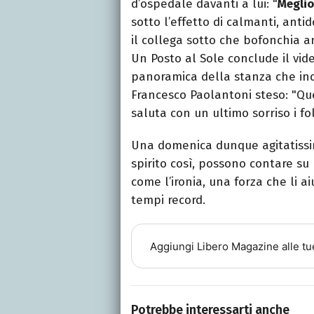
d’ospedale davanti a lui: "
Meglio
sotto l’effetto di calmanti, antid
il collega sotto che bofonchia an
Un Posto al Sole conclude il vi
panoramica della stanza che inq
Francesco Paolantoni steso: "Ques
saluta con un ultimo sorriso i fo
Una domenica dunque agitatissi
spirito così, possono contare s
come l’ironia, una forza che li ai
tempi record.
Aggiungi
Libero Magazine
alle tu
Potrebbe interessarti anche