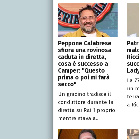
Peppone Calabrese
Patr
sfiora una rovinosa
malo
caduta in diretta,
Ricc
cosa è successo a
succ
Camper: "Questo
Lady
prima o poi mi farà
La 7
secco"
un m
Un gradino tradisce il
terr
conduttore durante la
a Ric
diretta su Rai 1 proprio
mentre stava a...