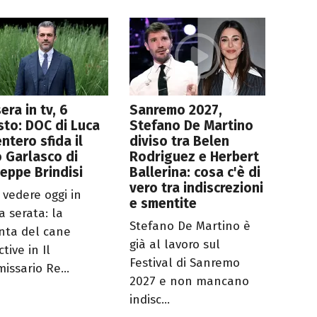
era in tv, 6
Sanremo 2027,
to: DOC di Luca
Stefano De Martino
ntero sfida il
diviso tra Belen
 Garlasco di
Rodriguez e Herbert
eppe Brindisi
Ballerina: cosa c'è di
vero tra indiscrezioni
 vedere oggi in
e smentite
a serata: la
Stefano De Martino è
nta del cane
già al lavoro sul
tive in Il
Festival di Sanremo
issario Re...
2027 e non mancano
indisc...