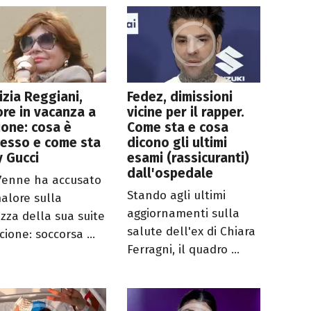
izia Reggiani,
Fedez, dimissioni
re in vacanza a
vicine per il rapper.
ione: cosa è
Come sta e cosa
esso e come sta
dicono gli ultimi
 Gucci
esami (rassicuranti)
dall'ospedale
7enne ha accusato
Stando agli ultimi
alore sulla
aggiornamenti sulla
azza della sua suite
salute dell'ex di Chiara
cione: soccorsa ...
Ferragni, il quadro ...