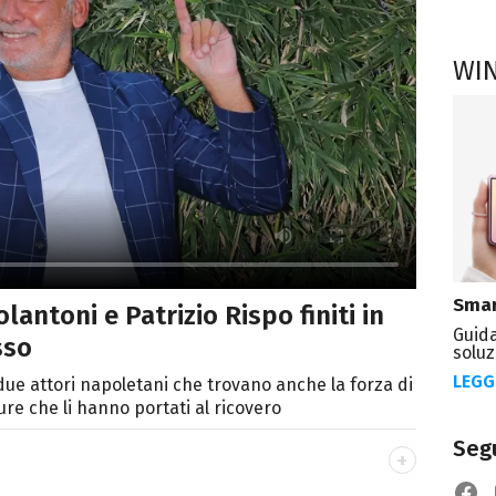
WI
Smar
antoni e Patrizio Rispo finiti in
Guida
sso
soluz
LEGG
e attori napoletani che trovano anche la forza di
re che li hanno portati al ricovero
Segu