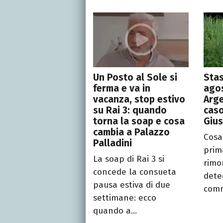
Un Posto al Sole si
Stas
ferma e va in
agos
vacanza, stop estivo
Arge
su Rai 3: quando
caso
torna la soap e cosa
Gius
cambia a Palazzo
Cosa
Palladini
prim
La soap di Rai 3 si
rimo
concede la consueta
detec
pausa estiva di due
comm
settimane: ecco
quando a...