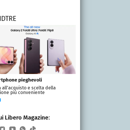
NDTRE
tphone pieghevoli
 all'acquisto e scelta della
ione più conveniente
I
i Libero Magazine: