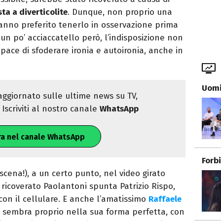
ta a diverticolite
. Dunque, non proprio una
hanno preferito tenerlo in osservazione prima
è un po’ acciaccatello però, l’indisposizione non
capace di sfoderare ironia e autoironia, anche in
Uomi
ggiornato sulle ultime news su TV,
Iscriviti al nostro canale
WhatsApp
ra nel canale WhatsApp
Forb
 scena!), a un certo punto, nel video girato
ricoverato Paolantoni spunta Patrizio Rispo,
con il cellulare. E anche l’amatissimo
Raffaele
sembra proprio nella sua forma perfetta, con