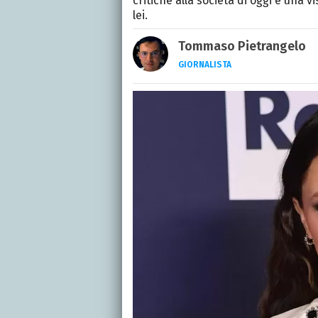
critiche alla società di oggi e una v
lei.
Tommaso Pietrangelo
GIORNALISTA
Autore, giornalista, cant
appassionato di cinema,
gatti.