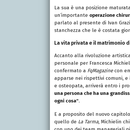
La sua è una posizione maturata
un’importante
operazione chiru
parlato al presente di Ivan Graz
stanchezza che le è costata giorni
La vita privata e il matrimonio 
Accanto alla rivoluzione artist
personale per Francesca Michie
confermato a
FqMagazine
con emo
apparse nei rispettivi comuni, e
e osteopata, arriverà entro i pr
una persona che ha una grandiss
ogni cosa"
.
E a proposito del nuovo capitol
quello de
La Tarma
, Michielin c
con uno dei team manageriali più