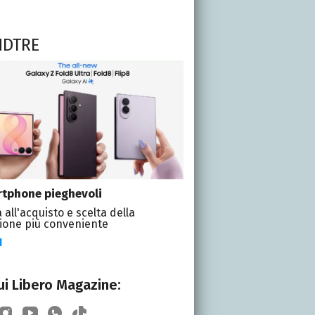
NDTRE
tphone pieghevoli
 all'acquisto e scelta della
ione più conveniente
I
i Libero Magazine: