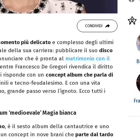
CONDIVIDI
 momento più delicato
e complesso degli ultimi
ale della sua carriera: pubblicare il suo
disco
annunciare che è pronta al
matrimonio con il
B
entre Francesco De Gregori rivendica il diritto
lei risponde con un
concept album che parla di
inili e tecno-feudalesimo. E con una vita
o, grande passo verso l’ignoto. Ecco tutti i
Fr
lbum ‘medioevale’ Magia bianca
no
, è il sesto album della cantautrice e uno
È un concept in nove brani che
parte dal tardo