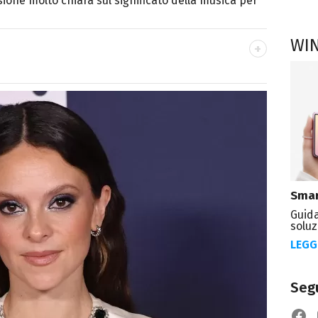
isione molto chiara sul significato della musica per
WI
autore. Laureato in Letterature Straniere, è
 poesia e Shakespeare. Scrive canzoni e ama i
Smar
Guida
soluz
LEGG
Segu