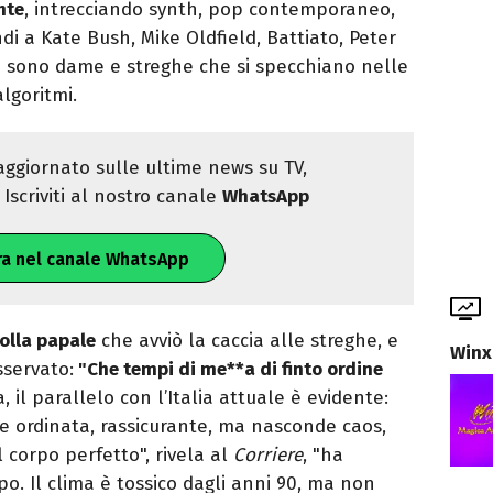
nte
, intrecciando synth, pop contemporaneo,
i a Kate Bush, Mike Oldfield, Battiato, Peter
 ci sono dame e streghe che si specchiano nelle
algoritmi.
ggiornato sulle ultime news su TV,
Iscriviti al nostro canale
WhatsApp
ra nel canale WhatsApp
bolla papale
che avviò la caccia alle streghe, e
Winx
servato:
"Che tempi di me**a di finto ordine
, il parallelo con l’Italia attuale è evidente:
e ordinata, rassicurante, ma nasconde caos,
al corpo perfetto", rivela al
Corriere
, "ha
po. Il clima è tossico dagli anni 90, ma non