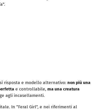
a".
osì risposta e modello alternativo:
non più una
perfetta
e controllabile,
ma una creatura
ge agli incasellamenti.
le. In "Feral Girl", e nei riferimenti al