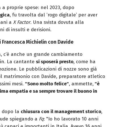
 a proprie spese: nel 2023, dopo
rgica
, fu travolta dal ‘rogo digitale’ per aver
iani a
X Factor
. Una svista dovuta alla
 di insulti e derisioni.
di Francesca Michielin con Davide
ica, c’è anche un grande cambiamento
lin. La cantante
si sposerà presto
, come ha
zione. Le pubblicazioni di nozze sono già
 il matrimonio con Davide, preparatore atletico
ossimi mesi.
"Sono molto felice"
, ammette,
"è
ima empatia e sa sempre trovare il buono in
o dopo la
chiusura con il management storico
,
hiude spiegando a
Fq
: "Io ho lavorato 10 anni
 capaci e importanti in Italia. Avevo 16 anni