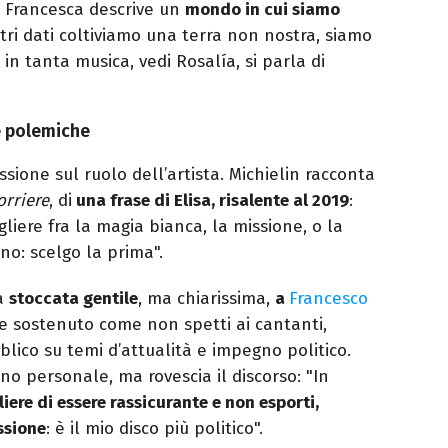
, Francesca descrive un
mondo in cui siamo
stri dati coltiviamo una terra non nostra, siamo
 in tanta musica, vedi Rosalía, si parla di
e polemiche
ssione sul ruolo dell’artista. Michielin racconta
orriere
, di
una frase di Elisa, risalente al 2019
:
gliere fra la magia bianca, la missione, o la
ino: scelgo la prima".
la
stoccata gentile
, ma chiarissima,
a
Francesco
 sostenuto come non spetti ai cantanti,
bblico su temi d’attualità e impegno politico.
no personale, ma rovescia il discorso: "In
iere di essere rassicurante e non esporti,
ssione
: è il mio disco più politico".