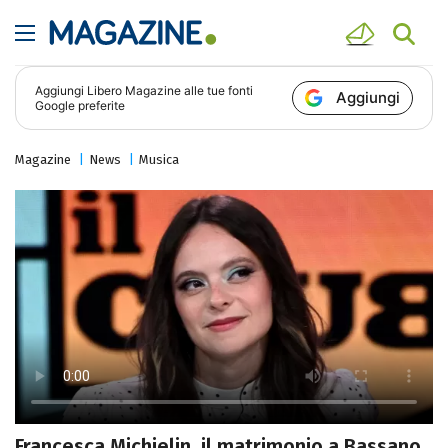
Aggiungi
Libero Magazine
alle tue fonti
Aggiungi
Google preferite
Magazine
News
Musica
Francesca Michielin, il matrimonio a Bassano