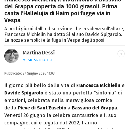
del Grappa coperta da 1000 girasoli. Prima
canta l'Hallelujia di Haim poi fugge via in
Vespa
A pochi giorni dall'indiscrezione che la voleva sull'altare,
Francesca Michielin ha detto Sì al suo Davide Spigarolo.
Le nozze semplici e la fuga in Vespa degli sposi
Martina Dessì
MUSIC SPECIALIST
Ascolto, scrivo, a volte recensisco, smonto
Pubblicato:
27 Giugno 2026 11:03
classifiche: la musica è il mio primo amore.
Il giorno più bello della vita di
Francesca Michielin
e
Davide Spigarolo
è stato una perfetta "sinfonia" di
emozioni, celebrata nella meravigliosa cornice
della
Pieve di Sant’Eusebio
a
Bassano del Grappa
.
Venerdì 26 giugno la celebre cantautrice e il suo
compagno, cui è legata dal 2022, hanno