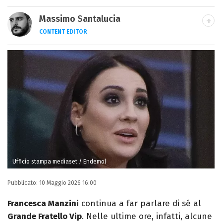
Massimo Santalucia
CONTENT EDITOR
Nato una domenica del 1989, scrivo di
sport, TV, musica e cultura. Sto lavorando al
mio primo romanzo.
Ufficio stampa mediaset / Endemol
Pubblicato:
10 Maggio 2026 16:00
Francesca Manzini
continua a far parlare di sé al
Grande Fratello Vip
. Nelle ultime ore, infatti, alcune