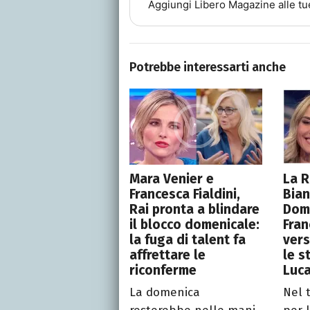
Aggiungi
Libero Magazine
alle tu
Potrebbe interessarti anche
Mara Venier e
La R
Francesca Fialdini,
Bian
Rai pronta a blindare
Dome
il blocco domenicale:
Fran
la fuga di talent fa
vers
affrettare le
le s
riconferme
Luca
La domenica
Nel 