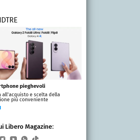
NDTRE
tphone pieghevoli
 all'acquisto e scelta della
ione più conveniente
I
i Libero Magazine: