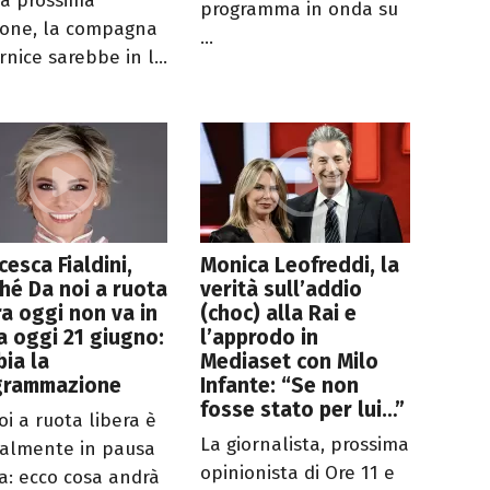
la prossima
programma in onda su
ione, la compagna
...
rnice sarebbe in l...
cesca Fialdini,
Monica Leofreddi, la
hé Da noi a ruota
verità sull’addio
ra oggi non va in
(choc) alla Rai e
 oggi 21 giugno:
l’approdo in
ia la
Mediaset con Milo
grammazione
Infante: “Se non
fosse stato per lui…”
oi a ruota libera è
La giornalista, prossima
cialmente in pausa
opinionista di Ore 11 e
va: ecco cosa andrà