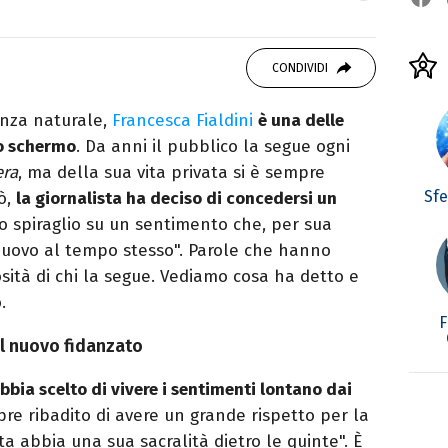
studiando all'IED come Fashion Editor. Si
CONDIVIDI
icazione digitale, Giornalismo e Nuovi media
laborando con alcune testate ed uffici stampa.
anza naturale,
Francesca Fialdini
è una delle
lo schermo
. Da anni il pubblico la segue ogni
era
, ma della sua vita privata si è sempre
Sf
ò,
la giornalista ha deciso di concedersi un
o spiraglio su un sentimento che, per sua
nuovo al tempo stesso". Parole che hanno
osità di chi la segue. Vediamo cosa ha detto e
.
F
el nuovo fidanzato
bia scelto di vivere i sentimenti lontano dai
e ribadito di avere un grande rispetto per la
ita abbia una sua sacralità dietro le quinte". È