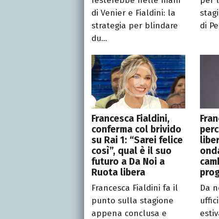
resterebbe nelle mani
per 
di Venier e Fialdini: la
stag
strategia per blindare
di Pe
du...
Francesca Fialdini,
Fran
conferma col brivido
perc
su Rai 1: “Sarei felice
libe
così”, qual è il suo
onda
futuro a Da Noi a
camb
Ruota libera
pro
Francesca Fialdini fa il
Da n
punto sulla stagione
uffi
appena conclusa e
esti