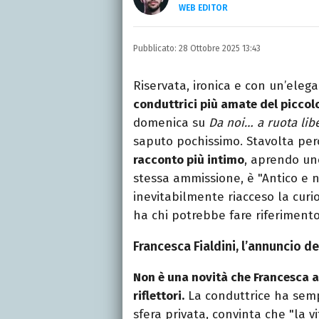
WEB EDITOR
LINKEDIN
Si avvicina all'editoria 
Pubblicato:
28 Ottobre 2025 13:43
specializza poi in Comun
presso La Sapienza, col
Riservata, ironica e con un’eleg
conduttrici più amate del picco
domenica su
Da noi… a ruota lib
saputo pochissimo. Stavolta per
racconto più intimo
, aprendo un
stessa ammissione, è "Antico e 
inevitabilmente riacceso la curi
ha chi potrebbe fare riferimento
Francesca Fialdini, l’annuncio d
Non è una novità che Francesca ab
riflettori.
La conduttrice ha sempr
sfera privata, convinta che "la v