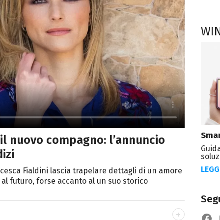
WI
Smar
è il nuovo compagno: l’annuncio
Guida
izi
soluz
LEGG
ncesca Fialdini lascia trapelare dettagli di un amore
l futuro, forse accanto al un suo storico
Segu