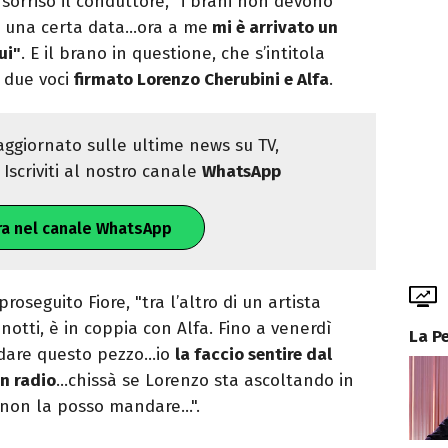
 sorriso il conduttore, "i brani non devono
i una certa data…ora a me
mi è arrivato un
ui"
. E il brano in questione, che s’intitola
a due voci
firmato Lorenzo Cherubini e Alfa
.
ggiornato sulle ultime news su TV,
Iscriviti al nostro canale
WhatsApp
ra nel canale WhatsApp
roseguito Fiore, "tra l’altro di un artista
notti, è in coppia con Alfa. Fino a venerdì
La P
ndare questo pezzo…io
la faccio sentire dal
in radio
…chissà se Lorenzo sta ascoltando in
non la posso mandare…".