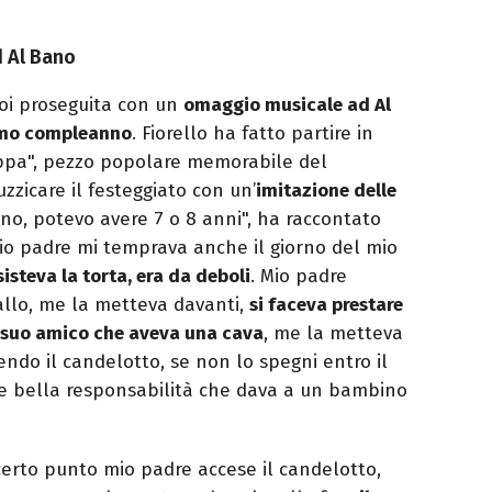
ad Al Bano
oi proseguita con un
omaggio musicale ad Al
simo compleanno
. Fiorello ha fatto partire in
ppa", pezzo popolare memorabile del
uzzicare il festeggiato con un’
imitazione delle
ino, potevo avere 7 o 8 anni", ha raccontato
mio padre mi temprava anche il giorno del mio
isteva la torta, era da deboli
. Mio padre
llo, me la metteva davanti,
si faceva prestare
 suo amico che aveva una cava
, me la metteva
cendo il candelotto, se non lo spegni entro il
he bella responsabilità che dava a un bambino
 certo punto mio padre accese il candelotto,