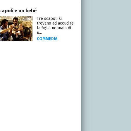
scapoli e un bebè
Tre scapoli si
trovano ad accudire
la figlia neonata di
u...
COMMEDIA