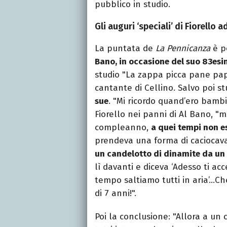
pubblico in studio.
Gli auguri ‘speciali’ di Fiorello 
La puntata de
La Pennicanza
è p
Bano, in occasione del suo 83e
studio "La zappa picca pane pa
cantante di Cellino. Salvo poi st
sue
. "Mi ricordo quand’ero bamb
Fiorello nei panni di Al Bano, "
compleanno,
a quei tempi non es
prendeva una forma di caciocava
un candelotto di dinamite da un
lì davanti e diceva ‘Adesso ti ac
tempo saltiamo tutti in aria’…C
di 7 anni!".
Poi la conclusione: "Allora a un