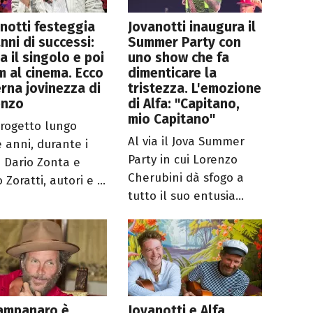
notti festeggia
Jovanotti inaugura il
nni di successi:
Summer Party con
a il singolo e poi
uno show che fa
ilm al cinema. Ecco
dimenticare la
erna jovinezza di
tristezza. L'emozione
enzo
di Alfa: "Capitano,
mio Capitano"
rogetto lungo
Al via il Jova Summer
e anni, durante i
Party in cui Lorenzo
i Dario Zonta e
Cherubini dà sfogo a
 Zoratti, autori e ...
tutto il suo entusia...
campanaro è
Jovanotti e Alfa