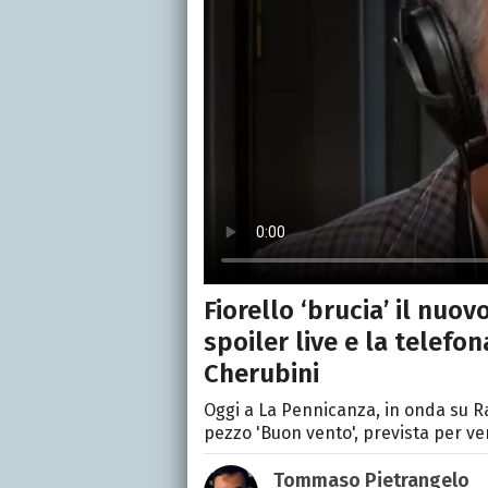
Fiorello ‘brucia’ il nuov
spoiler live e la telefo
Cherubini
Oggi a La Pennicanza, in onda su Ra
pezzo 'Buon vento', prevista per ve
Tommaso Pietrangelo