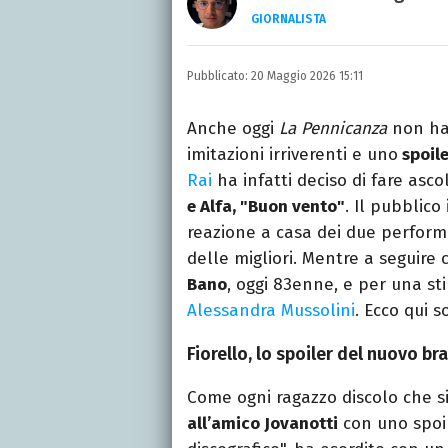
GIORNALISTA
Autore, giornalista, cant
appassionato di cinema,
Pubblicato:
20 Maggio 2026 15:11
gatti.
Anche oggi
La Pennicanza
non ha 
imitazioni irriverenti e uno
spoile
Rai
ha infatti deciso di fare asco
e Alfa, "Buon vento"
. Il pubblic
reazione a casa dei due perform
delle migliori. Mentre a seguire 
Bano
, oggi 83enne, e per una st
Alessandra Mussolini
. Ecco qui s
Fiorello, lo spoiler del nuovo br
Come ogni ragazzo discolo che si 
all’amico Jovanotti
con uno spoil