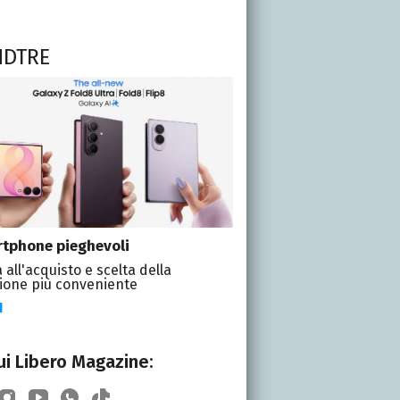
NDTRE
tphone pieghevoli
 all'acquisto e scelta della
ione più conveniente
I
i Libero Magazine: