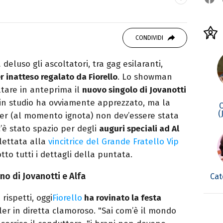
autore. Laureato in Letterature Straniere, è
 poesia e Shakespeare. Scrive canzoni e ama i
CONDIVIDI
deluso gli ascoltatori, tra gag esilaranti,
r inatteso regalato da Fiorello
. Lo showman
ltare in anteprima il
nuovo singolo di Jovanotti
o in studio ha ovviamente apprezzato, ma la
(
er (al momento ignota) non dev’essere stata
c’è stato spazio per degli
auguri speciali ad Al
ilettata alla
vincitrice del Grande Fratello Vip
otto tutti i dettagli della puntata.
ano di Jovanotti e Alfa
Cat
rispetti, oggi
Fiorello
ha rovinato la festa
er in diretta clamoroso. "Sai com’è il mondo