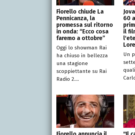
Fiorello chiude La
Jova
Pennicanza, la
60 a
promessa sul ritorno
prim
in onda: “Ecco cosa
il f
faremo a ottobre”
l'et
Lor
Oggi lo showman Rai
Un p
ha chiuso in bellezza
sett
una stagione
qual
scoppiettante su Rai
Carlo
Radio 2....
Fiorello annuncia il
"Il 