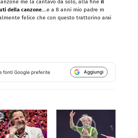
a canzone me la cantavo da solo, alla fine
il
cuti della canzone
….e a 8 anni mio padre m
talmente felice che con questo trattorino arai
Aggiungi
e fonti Google preferite