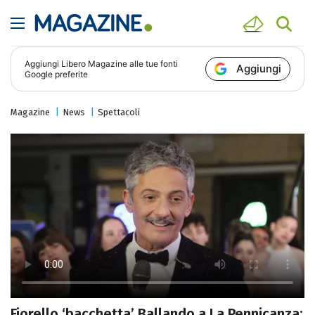
Aggiungi
Libero Magazine
alle tue fonti
Aggiungi
Google preferite
Magazine
News
Spettacoli
Fiorello ‘bacchetta’ Ballando a La Pennicanza: