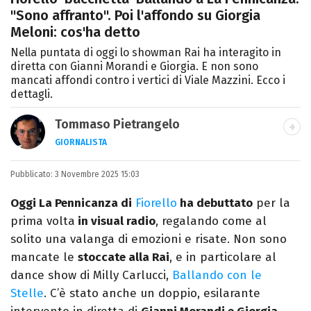
"Sono affranto". Poi l'affondo su Giorgia
Meloni: cos'ha detto
Nella puntata di oggi lo showman Rai ha interagito in
diretta con Gianni Morandi e Giorgia. E non sono
mancati affondi contro i vertici di Viale Mazzini. Ecco i
dettagli.
Tommaso Pietrangelo
GIORNALISTA
Autore, giornalista, cantautore. Laureato in
Pubblicato:
3 Novembre 2025 15:03
Letterature Straniere, è appassionato di
cinema, poesia e Shakespeare. Scrive
Oggi La Pennicanza di
Fiorello
ha debuttato
per la
canzoni e ama i gatti.
prima volta
in visual radio
, regalando come al
solito una valanga di emozioni e risate. Non sono
mancate le
stoccate alla Rai
, e in particolare al
dance show di Milly Carlucci,
Ballando con le
Stelle
. C’è stato anche un doppio, esilarante