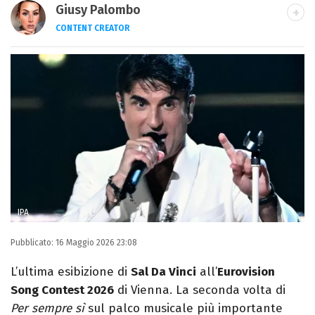
Giusy Palombo
CONTENT CREATOR
LINKEDIN
INSTAGRAM
ALTRI SITI
Giornalista e content creator. Racconto
cultura pop e spettacolo tra articoli e
video, con uno stile diretto e autoriale.
IPA
Pubblicato:
16 Maggio 2026 23:08
L’ultima esibizione di
Sal Da Vinci
all’
Eurovision
Song Contest 2026
di Vienna. La seconda volta di
Per sempre sì
sul palco musicale più importante