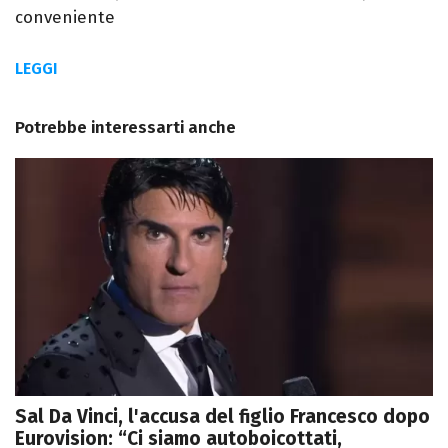
conveniente
LEGGI
Potrebbe interessarti anche
Sal Da Vinci, l'accusa del figlio Francesco dopo
Eurovision: “Ci siamo autoboicottati,