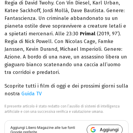
Regia di David Twohy. Con Vin Diesel, Karl Urban,
Katee Sackhoff, Jordi Mollà, Dave Bautista. Genere:
Fantascienza. Un criminale abbandonato su un
pianeta ostile deve sopravvivere a creature letali e
a spietati mercenari. Alle 23:30
Primal
(2019, 97’).
Regia di Nick Powell. Con Nicolas Cage, Famke
Janssen, Kevin Durand, Michael Imperioli. Genere:
Azione. A bordo di una nave, un assassino libera un
giaguaro bianco scatenando una caccia all’uomo
tra corridoi e predatori.
Scoprite tutti i film di oggi e dei prossimi giorni sulla
nostra
Guida TV
Il presente articolo è stato redatto con l’ausilio di sistemi di intelligenza
artificiale e con una successiva verifica e valutazione umana.
Aggiungi
Libero Magazine
alle tue fonti
Aggiungi
Google preferite