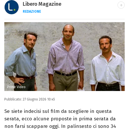
Libero Magazine
REDAZIONE
E-MAIL
INSTAGRAM
FACEBOOK
Libero Magazine è il canale del portale
Libero.it dedicato al mondo della
televisione, dello spettacolo e del gossip.
Prime Video
Pubblicato:
27 Giugno 2026 10:45
Se siete indecisi sul film da scegliere in questa
serata, ecco alcune proposte in prima serata da
non farsi scappare oggi. In palinsesto ci sono 34