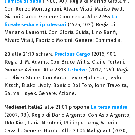
l’amica di papà
(1980, 90’). Regia di Marino Girolami.
Con Renzo Montagnani, Alvaro Vitali, Marisa Mell,
Gianni Ciardo. Genere: Commedia. Alle 22:55
La
liceale seduce i professori
(1975, 102’). Regia di
Mariano Laurenti. Con Gloria Guida, Lino Banfi,
Alvaro Vitali, Fabrizio Moroni. Genere: Commedia.
20
alle 21:10 schiera
Precious Cargo
(2016, 90’).
Regia di M. Adams. Con Bruce Willis, Claire Forlani.
Genere: Azione. Alle 23:13
Le belve
(2012, 129’). Regia
di Oliver Stone. Con Aaron Taylor-Johnson, Taylor
Kitsch, Blake Lively, Benicio Del Toro, John Travolta,
Salma Hayek. Genere: Azione.
Mediaset Italia2
alle 21:01 propone
La terza madre
(2007, 98’). Regia di Dario Argento. Con Asia Argento,
Udo Kier, Daria Nicolodi, Philippe Leroy, Valeria
Cavalli. Genere: Horror. Alle 23:06
Malignant
(2020,