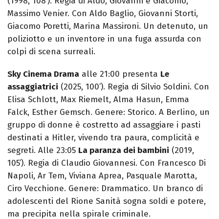
(1998, 108’). Regia di Aldo, Giovanni e Giacomo,
Massimo Venier. Con Aldo Baglio, Giovanni Storti,
Giacomo Poretti, Marina Massironi. Un detenuto, un
poliziotto e un inventore in una fuga assurda con
colpi di scena surreali.
Sky Cinema Drama
alle 21:00 presenta
Le
assaggiatrici
(2025, 100’). Regia di Silvio Soldini. Con
Elisa Schlott, Max Riemelt, Alma Hasun, Emma
Falck, Esther Gemsch. Genere: Storico. A Berlino, un
gruppo di donne è costretto ad assaggiare i pasti
destinati a Hitler, vivendo tra paura, complicità e
segreti. Alle 23:05
La paranza dei bambini
(2019,
105’). Regia di Claudio Giovannesi. Con Francesco Di
Napoli, Ar Tem, Viviana Aprea, Pasquale Marotta,
Ciro Vecchione. Genere: Drammatico. Un branco di
adolescenti del Rione Sanità sogna soldi e potere,
ma precipita nella spirale criminale.