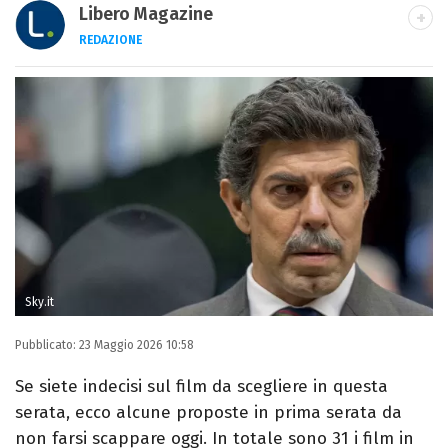
Libero Magazine
REDAZIONE
E-MAIL
INSTAGRAM
FACEBOOK
Libero Magazine è il canale del portale
Libero.it dedicato al mondo della
televisione, dello spettacolo e del gossip.
Sky.it
Pubblicato:
23 Maggio 2026 10:58
Se siete indecisi sul film da scegliere in questa
serata, ecco alcune proposte in prima serata da
non farsi scappare oggi. In totale sono 31 i film in