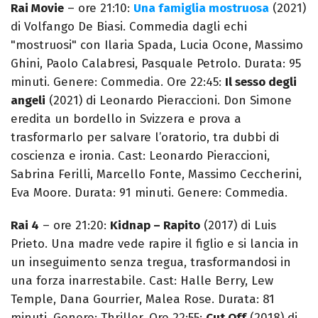
Rai Movie
– ore 21:10:
Una famiglia mostruosa
(2021)
di Volfango De Biasi. Commedia dagli echi
"mostruosi" con Ilaria Spada, Lucia Ocone, Massimo
Ghini, Paolo Calabresi, Pasquale Petrolo. Durata: 95
minuti. Genere: Commedia. Ore 22:45:
Il sesso degli
angeli
(2021) di Leonardo Pieraccioni. Don Simone
eredita un bordello in Svizzera e prova a
trasformarlo per salvare l’oratorio, tra dubbi di
coscienza e ironia. Cast: Leonardo Pieraccioni,
Sabrina Ferilli, Marcello Fonte, Massimo Ceccherini,
Eva Moore. Durata: 91 minuti. Genere: Commedia.
Rai 4
– ore 21:20:
Kidnap – Rapito
(2017) di Luis
Prieto. Una madre vede rapire il figlio e si lancia in
un inseguimento senza tregua, trasformandosi in
una forza inarrestabile. Cast: Halle Berry, Lew
Temple, Dana Gourrier, Malea Rose. Durata: 81
minuti. Genere: Thriller. Ore 22:55:
Cut Off
(2018) di