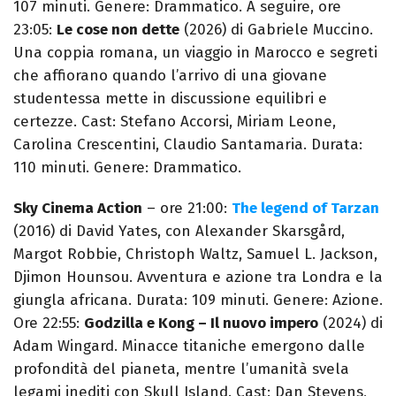
107 minuti. Genere: Drammatico. A seguire, ore
23:05:
Le cose non dette
(2026) di Gabriele Muccino.
Una coppia romana, un viaggio in Marocco e segreti
che affiorano quando l’arrivo di una giovane
studentessa mette in discussione equilibri e
certezze. Cast: Stefano Accorsi, Miriam Leone,
Carolina Crescentini, Claudio Santamaria. Durata:
110 minuti. Genere: Drammatico.
Sky Cinema Action
– ore 21:00:
The legend of Tarzan
(2016) di David Yates, con Alexander Skarsgård,
Margot Robbie, Christoph Waltz, Samuel L. Jackson,
Djimon Hounsou. Avventura e azione tra Londra e la
giungla africana. Durata: 109 minuti. Genere: Azione.
Ore 22:55:
Godzilla e Kong – Il nuovo impero
(2024) di
Adam Wingard. Minacce titaniche emergono dalle
profondità del pianeta, mentre l’umanità svela
legami inediti con Skull Island. Cast: Dan Stevens,