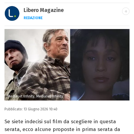
Libero Magazine
REDAZIONE
E-MAIL
INSTAGRAM
FACEBOOK
Libero Magazine è il canale del portale
Libero.it dedicato al mondo della
televisione, dello spettacolo e del gossip.
Mediaset Infinity, Mediaset Infinity
Pubblicato:
13 Giugno 2026 10:40
Se siete indecisi sul film da scegliere in questa
serata, ecco alcune proposte in prima serata da