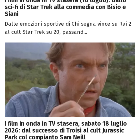
I film in onda in TV stasera (16 luglio): dallo
sci-fi di Star Trek alla commedia con Bisio e
Siani
Dalle emozioni sportive di Chi segna vince su Rai 2
al cult Star Trek su 20, passand...
I film in onda in TV stasera, sabato 18 luglio
2026: dal successo di Troisi al cult Jurassic
Park col compianto Sam Neill