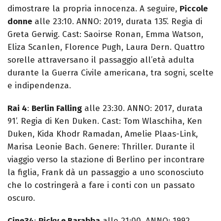
dimostrare la propria innocenza. A seguire,
Piccole
donne
alle 23:10. ANNO: 2019, durata 135’. Regia di
Greta Gerwig. Cast: Saoirse Ronan, Emma Watson,
Eliza Scanlen, Florence Pugh, Laura Dern. Quattro
sorelle attraversano il passaggio all’età adulta
durante la Guerra Civile americana, tra sogni, scelte
e indipendenza.
Rai 4
:
Berlin Falling
alle 23:30. ANNO: 2017, durata
91’. Regia di Ken Duken. Cast: Tom Wlaschiha, Ken
Duken, Kida Khodr Ramadan, Amelie Plaas-Link,
Marisa Leonie Bach. Genere: Thriller. Durante il
viaggio verso la stazione di Berlino per incontrare
la figlia, Frank dà un passaggio a uno sconosciuto
che lo costringerà a fare i conti con un passato
oscuro.
Cine34
:
Ricky e Barabba
alle 21:00. ANNO: 1992,