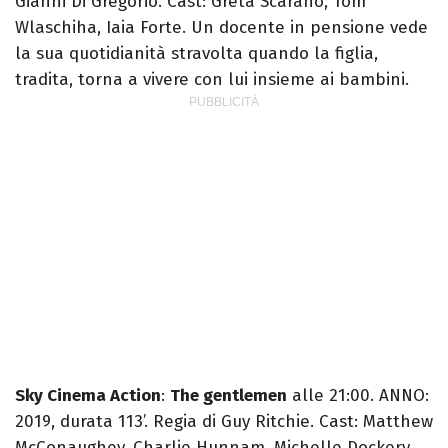
Gianni Di Gregorio. Cast: Greta Scarano, Tom
Wlaschiha, Iaia Forte. Un docente in pensione vede
la sua quotidianità stravolta quando la figlia,
tradita, torna a vivere con lui insieme ai bambini.
Sky Cinema Action
:
The gentlemen
alle 21:00. ANNO:
2019, durata 113’. Regia di Guy Ritchie. Cast: Matthew
McConaughey, Charlie Hunnam, Michelle Dockery,