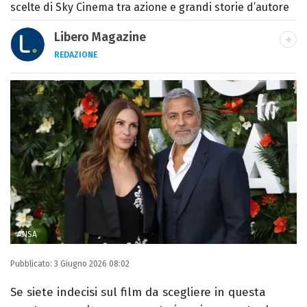
scelte di Sky Cinema tra azione e grandi storie d’autore
Libero Magazine
REDAZIONE
E-MAIL
INSTAGRAM
FACEBOOK
Libero Magazine è il canale del portale
Libero.it dedicato al mondo della
televisione, dello spettacolo e del gossip.
ANSA
Pubblicato:
3 Giugno 2026 08:02
Se siete indecisi sul film da scegliere in questa