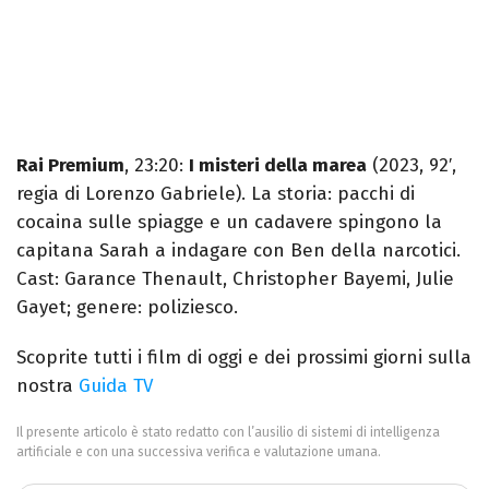
Rai Premium
, 23:20:
I misteri della marea
(2023, 92′,
regia di Lorenzo Gabriele). La storia: pacchi di
cocaina sulle spiagge e un cadavere spingono la
capitana Sarah a indagare con Ben della narcotici.
Cast: Garance Thenault, Christopher Bayemi, Julie
Gayet; genere: poliziesco.
Scoprite tutti i film di oggi e dei prossimi giorni sulla
nostra
Guida TV
Il presente articolo è stato redatto con l’ausilio di sistemi di intelligenza
artificiale e con una successiva verifica e valutazione umana.