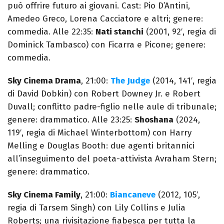
può offrire futuro ai giovani. Cast: Pio D’Antini,
Amedeo Greco, Lorena Cacciatore e altri; genere:
commedia. Alle 22:35:
Nati stanchi
(2001, 92′, regia di
Dominick Tambasco) con Ficarra e Picone; genere:
commedia.
Sky Cinema Drama
, 21:00:
The Judge
(2014, 141′, regia
di David Dobkin) con Robert Downey Jr. e Robert
Duvall; conflitto padre-figlio nelle aule di tribunale;
genere: drammatico. Alle 23:25:
Shoshana
(2024,
119′, regia di Michael Winterbottom) con Harry
Melling e Douglas Booth: due agenti britannici
all’inseguimento del poeta-attivista Avraham Stern;
genere: drammatico.
Sky Cinema Family
, 21:00:
Biancaneve
(2012, 105′,
regia di Tarsem Singh) con Lily Collins e Julia
Roberts; una rivisitazione fiabesca per tutta la