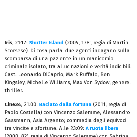
Iris
, 21:17:
Shutter Island
(2009, 138′, regia di Martin
Scorsese). Di cosa parla: due agenti indagano sulla
scomparsa di una paziente in un manicomio
criminale isolato, tra allucinazioni e verità indicibili.
Cast: Leonardo DiCaprio, Mark Ruffalo, Ben
Kingsley, Michelle Williams, Max Von Sydow; genere:
thriller.
Cine34
, 21:00:
Baciato dalla fortuna
(2011, regia di
Paolo Costella) con Vincenzo Salemme, Alessandro
Gassmann, Asia Argento; commedia degli equivoci
tra vincite e sfortune. Alle 23:09:
A ruota libera
(2000, 82′, regia di Vincenzo Salemme) con Sabrina