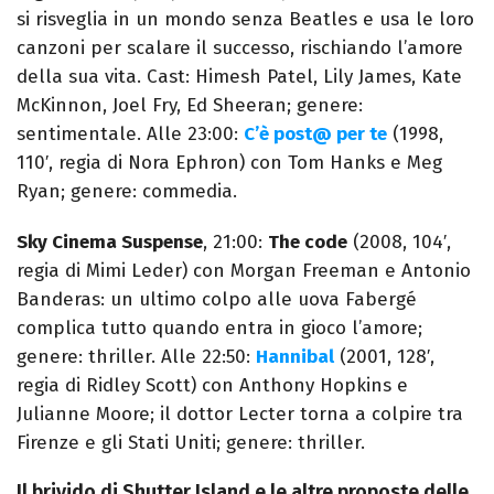
si risveglia in un mondo senza Beatles e usa le loro
canzoni per scalare il successo, rischiando l’amore
della sua vita. Cast: Himesh Patel, Lily James, Kate
McKinnon, Joel Fry, Ed Sheeran; genere:
sentimentale. Alle 23:00:
C’è post@ per te
(1998,
110′, regia di Nora Ephron) con Tom Hanks e Meg
Ryan; genere: commedia.
Sky Cinema Suspense
, 21:00:
The code
(2008, 104′,
regia di Mimi Leder) con Morgan Freeman e Antonio
Banderas: un ultimo colpo alle uova Fabergé
complica tutto quando entra in gioco l’amore;
genere: thriller. Alle 22:50:
Hannibal
(2001, 128′,
regia di Ridley Scott) con Anthony Hopkins e
Julianne Moore; il dottor Lecter torna a colpire tra
Firenze e gli Stati Uniti; genere: thriller.
Il brivido di Shutter Island e le altre proposte delle