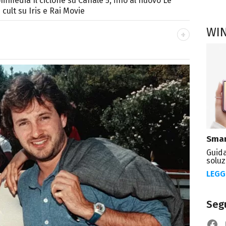
commedia Il ciclone su Canale 5, fino al nuovo Le
cult su Iris e Rai Movie
WI
OK
ale del portale Libero.it dedicato al mondo
spettacolo e del gossip.
Smar
Guida
soluz
LEGG
Segu