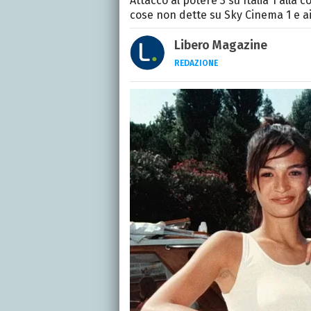
Attacco al potere 3 su Italia 1 alla 
cose non dette su Sky Cinema 1 e ai 
Libero Magazine
REDAZIONE
E-MAIL
INSTAGRAM
FACEBO
Libero Magazine è il can
della televisione, dello 