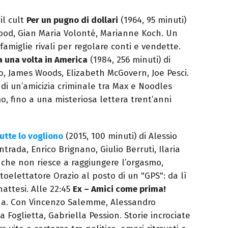
 il cult
Per un pugno di dollari
(1964, 95 minuti)
wood, Gian Maria Volonté, Marianne Koch. Un
 famiglie rivali per regolare conti e vendette.
a una volta in America
(1984, 256 minuti) di
o, James Woods, Elizabeth McGovern, Joe Pesci.
lo di un’amicizia criminale tra Max e Noodles
o, fino a una misteriosa lettera trent’anni
utte lo vogliono
(2015, 100 minuti) di Alessio
trada, Enrico Brignano, Giulio Berruti, Ilaria
 che non riesce a raggiungere l’orgasmo,
 toelettatore Orazio al posto di un "GPS": da lì
nattesi. Alle 22:45
Ex – Amici come prima!
zina. Con Vincenzo Salemme, Alessandro
Foglietta, Gabriella Pession. Storie incrociate