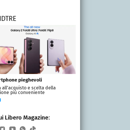
NDTRE
tphone pieghevoli
 all'acquisto e scelta della
ione più conveniente
I
i Libero Magazine: