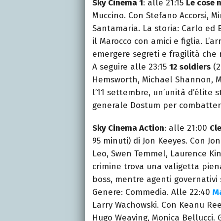
Sky Cinema 1
: alle 21:15
Le cose 
Muccino. Con Stefano Accorsi, Mi
Santamaria. La storia: Carlo ed 
il Marocco con amici e figlia. L’
emergere segreti e fragilità che
A seguire alle 23:15
12 soldiers
(2
Hemsworth, Michael Shannon, Mi
l’11 settembre, un’unità d’élite 
generale Dostum per combattere
Sky Cinema Action
: alle 21:00
Cle
95 minuti) di Jon Keeyes. Con J
Leo, Swen Temmel, Laurence Kin
crimine trova una valigetta piena
boss, mentre agenti governativi s
Genere: Commedia. Alle 22:40
M
Larry Wachowski. Con Keanu Ree
Hugo Weaving, Monica Bellucci. 