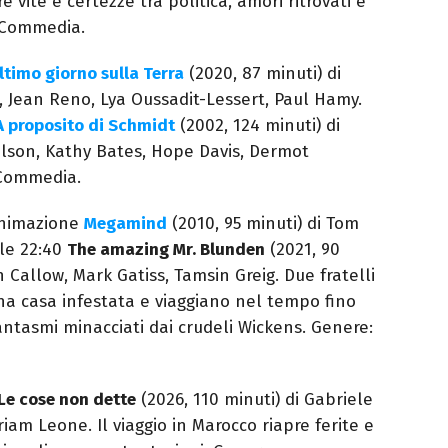
vite e certezze tra politica, amori ritrovati e
 Commedia.
ultimo giorno sulla Terra
(2020, 87 minuti) di
 Jean Reno, Lya Oussadit-Lessert, Paul Hamy.
A proposito di Schmidt
(2002, 124 minuti) di
lson, Kathy Bates, Hope Davis, Dermot
 Commedia.
’animazione
Megamind
(2010, 95 minuti) di Tom
le 22:40
The amazing Mr. Blunden
(2021, 90
 Callow, Mark Gatiss, Tamsin Greig. Due fratelli
na casa infestata e viaggiano nel tempo fino
fantasmi minacciati dai crudeli Wickens. Genere:
Le cose non dette
(2026, 110 minuti) di Gabriele
iam Leone. Il viaggio in Marocco riapre ferite e