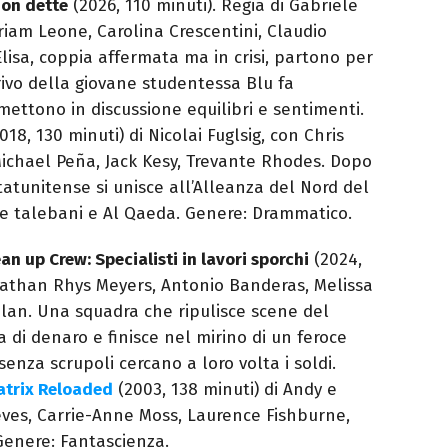
non dette
(2026, 110 minuti). Regia di Gabriele
riam Leone, Carolina Crescentini, Claudio
Elisa, coppia affermata ma in crisi, partono per
arrivo della giovane studentessa Blu fa
 mettono in discussione equilibri e sentimenti.
018, 130 minuti) di Nicolai Fuglsig, con Chris
chael Peña, Jack Kesy, Trevante Rhodes. Dopo
statunitense si unisce all’Alleanza del Nord del
 talebani e Al Qaeda. Genere: Drammatico.
an up Crew: Specialisti in lavori sporchi
(2024,
onathan Rhys Meyers, Antonio Banderas, Melissa
lan. Una squadra che ripulisce scene del
 di denaro e finisce nel mirino di un feroce
enza scrupoli cercano a loro volta i soldi.
atrix Reloaded
(2003, 138 minuti) di Andy e
ves, Carrie-Anne Moss, Laurence Fishburne,
Genere: Fantascienza.