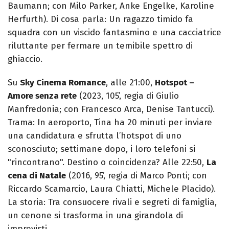
Baumann; con Milo Parker, Anke Engelke, Karoline
Herfurth). Di cosa parla: Un ragazzo timido fa
squadra con un viscido fantasmino e una cacciatrice
riluttante per fermare un temibile spettro di
ghiaccio.
Su
Sky Cinema Romance
, alle 21:00,
Hotspot –
Amore senza rete
(2023, 105’, regia di Giulio
Manfredonia; con Francesco Arca, Denise Tantucci).
Trama: In aeroporto, Tina ha 20 minuti per inviare
una candidatura e sfrutta l’hotspot di uno
sconosciuto; settimane dopo, i loro telefoni si
"rincontrano". Destino o coincidenza? Alle 22:50,
La
cena di Natale
(2016, 95’, regia di Marco Ponti; con
Riccardo Scamarcio, Laura Chiatti, Michele Placido).
La storia: Tra consuocere rivali e segreti di famiglia,
un cenone si trasforma in una girandola di
imprevisti.