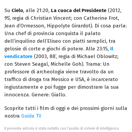
Su
Cielo
, alle 21:20,
La cuoca del Presidente
(2012,
95’, regia di Christian Vincent; con Catherine Frot,
Jean d’Ormesson, Hippolyte Girardot). Di cosa parla:
Una chef di provincia conquista il palato
dell’inquilino dell’Eliseo con piatti semplici, tra
gelosie di corte e giochi di potere. Alle 23:15,
Il
vendicatore
(2003, 88’, regia di Michael Oblowitz;
con Steven Seagal, Michelle Goh). Trama: Un
professore di archeologia viene travolto da un
traffico di droga tra Messico e USA, è incarcerato
ingiustamente e poi fugge per dimostrare la sua
innocenza. Genere: Giallo.
Scoprite tutti i film di oggi e dei prossimi giorni sulla
nostra
Guida TV
Il presente articolo è stato redatto con l’ausilio di sistemi di intelligenza