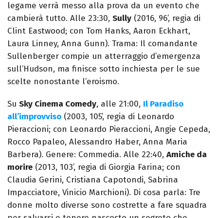
legame verrà messo alla prova da un evento che
cambierà tutto. Alle 23:30,
Sully
(2016, 96’, regia di
Clint Eastwood; con Tom Hanks, Aaron Eckhart,
Laura Linney, Anna Gunn). Trama: Il comandante
Sullenberger compie un atterraggio d’emergenza
sull’Hudson, ma finisce sotto inchiesta per le sue
scelte nonostante l’eroismo.
Su
Sky Cinema Comedy
, alle 21:00,
Il Paradiso
all’improvviso
(2003, 105’, regia di Leonardo
Pieraccioni; con Leonardo Pieraccioni, Angie Cepeda,
Rocco Papaleo, Alessandro Haber, Anna Maria
Barbera). Genere: Commedia. Alle 22:40,
Amiche da
morire
(2013, 103’, regia di Giorgia Farina; con
Claudia Gerini, Cristiana Capotondi, Sabrina
Impacciatore, Vinicio Marchioni). Di cosa parla: Tre
donne molto diverse sono costrette a fare squadra
per salvarsi e tenere nascosto un segreto che