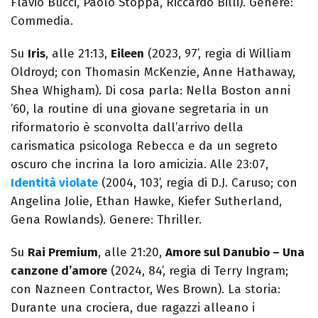
Flavio Bucci, Paolo Stoppa, Riccardo Billi). Genere:
Commedia.
Su
Iris
, alle 21:13,
Eileen
(2023, 97’, regia di William
Oldroyd; con Thomasin McKenzie, Anne Hathaway,
Shea Whigham). Di cosa parla: Nella Boston anni
’60, la routine di una giovane segretaria in un
riformatorio è sconvolta dall’arrivo della
carismatica psicologa Rebecca e da un segreto
oscuro che incrina la loro amicizia. Alle 23:07,
Identità violate
(2004, 103’, regia di D.J. Caruso; con
Angelina Jolie, Ethan Hawke, Kiefer Sutherland,
Gena Rowlands). Genere: Thriller.
Su
Rai Premium
, alle 21:20,
Amore sul Danubio – Una
canzone d’amore
(2024, 84’, regia di Terry Ingram;
con Nazneen Contractor, Wes Brown). La storia:
Durante una crociera, due ragazzi alleano i