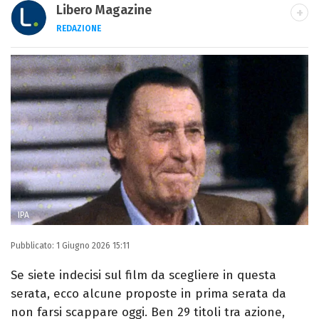
Libero Magazine
REDAZIONE
E-MAIL
INSTAGRAM
FACEBOOK
Libero Magazine è il canale del portale
Libero.it dedicato al mondo della
televisione, dello spettacolo e del gossip.
IPA
Pubblicato:
1 Giugno 2026 15:11
Se siete indecisi sul film da scegliere in questa
serata, ecco alcune proposte in prima serata da
non farsi scappare oggi. Ben 29 titoli tra azione,