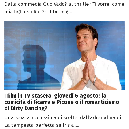
Dalla commedia Quo Vado? al thriller Ti vorrei come
mia figlia su Rai 2: i film migl...
I film in TV stasera, giovedì 6 agosto: la
comicità di Ficarra e Picone o il romanticismo
di Dirty Dancing?
Una serata ricchissima di scelte: dall’adrenalina di
La tempesta perfetta su Iris al...