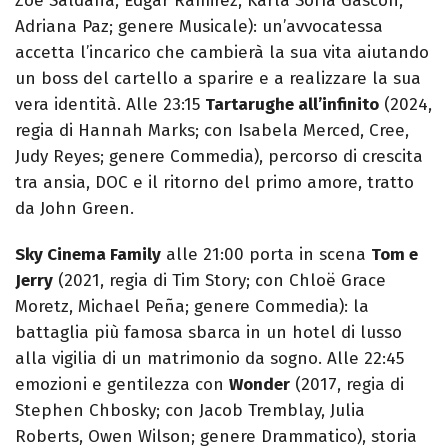
Zoë Saldana, Edgar Ramirez, Karla Sofía Gascón,
Adriana Paz; genere Musicale): un’avvocatessa
accetta l’incarico che cambierà la sua vita aiutando
un boss del cartello a sparire e a realizzare la sua
vera identità. Alle 23:15
Tartarughe all’infinito
(2024,
regia di Hannah Marks; con Isabela Merced, Cree,
Judy Reyes; genere Commedia), percorso di crescita
tra ansia, DOC e il ritorno del primo amore, tratto
da John Green.
Sky Cinema Family
alle 21:00 porta in scena
Tom e
Jerry
(2021, regia di Tim Story; con Chloë Grace
Moretz, Michael Peña; genere Commedia): la
battaglia più famosa sbarca in un hotel di lusso
alla vigilia di un matrimonio da sogno. Alle 22:45
emozioni e gentilezza con
Wonder
(2017, regia di
Stephen Chbosky; con Jacob Tremblay, Julia
Roberts, Owen Wilson; genere Drammatico), storia