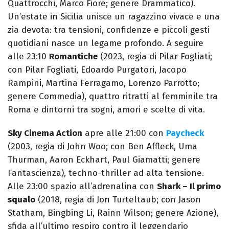
Quattrocchi, Marco Fiore; genere Drammatico).
Un’estate in Sicilia unisce un ragazzino vivace e una
zia devota: tra tensioni, confidenze e piccoli gesti
quotidiani nasce un legame profondo. A seguire
alle 23:10
Romantiche
(2023, regia di Pilar Fogliati;
con Pilar Fogliati, Edoardo Purgatori, Jacopo
Rampini, Martina Ferragamo, Lorenzo Parrotto;
genere Commedia), quattro ritratti al femminile tra
Roma e dintorni tra sogni, amori e scelte di vita.
Sky Cinema Action
apre alle 21:00 con
Paycheck
(2003, regia di John Woo; con Ben Affleck, Uma
Thurman, Aaron Eckhart, Paul Giamatti; genere
Fantascienza), techno-thriller ad alta tensione.
Alle 23:00 spazio all’adrenalina con
Shark – Il primo
squalo
(2018, regia di Jon Turteltaub; con Jason
Statham, Bingbing Li, Rainn Wilson; genere Azione),
sfida all’ultimo respiro contro il leggendario