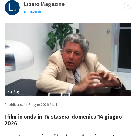
Libero Magazine
REDAZIONE
E-MAIL
INSTAGRAM
FACEBOOK
Libero Magazine è il canale del portale
Libero.it dedicato al mondo della
televisione, dello spettacolo e del gossip.
RaiPlay
Pubblicato:
14 Giugno 2026 14:11
I film in onda in TV stasera, domenica 14 giugno
2026