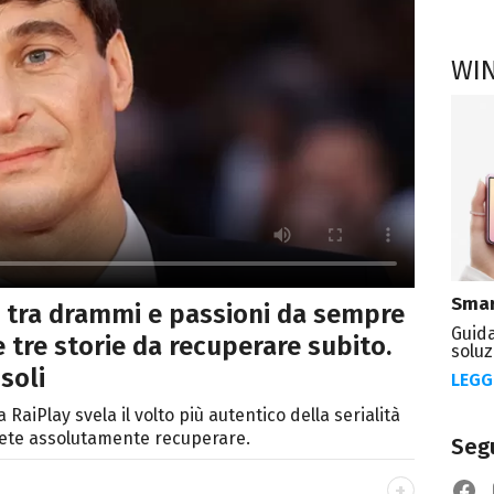
WI
Smar
ia tra drammi e passioni da sempre
Guida
le tre storie da recuperare subito.
soluz
soli
LEGG
RaiPlay svela il volto più autentico della serialità
dovete assolutamente recuperare.
Segu