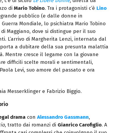
, c’è di sicuro
Le Libere Donne
, diretta da
nzo di
Mario Tobino
. Tra i protagonisti c’è
Lino
 grande pubblico (e dalle donne in
 Guerra Mondiale, lo psichiatra Mario Tobino
i Maggiano, dove si distingue per il suo
i. L’arrivo di Margherita Lenzi, internata dal
 porta a dubitare della sua presunta malattia
à. Mentre cresce il legame con la giovane
e difficili scelte morali e sentimentali,
 Paola Levi, suo amore del passato e ora
aia Messerklinger e Fabrizio Biggio.
brio
egal drama
con
Alessandro Gassmann
,
rio
, tratto dai romanzi di
Gianrico Carofiglio
. A
affronta casi complessi che coinvolgono il suo