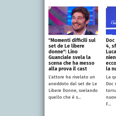
"Momenti difficili sul
Doc 
set de Le libere
4, s
donne": Lino
Luca
Guanciale svela la
nien
scena che ha messo
ecco
alla prova il cast
la n
L'attore ha rivelato un
La q
aneddoto dal set de Le
Doc 
Libere Donne, svelando
torn
quello che è s...
nuov
F...