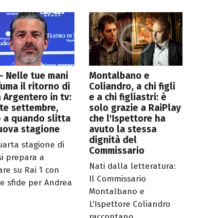
- Nelle tue mani
Montalbano e
fuma il ritorno di
Coliandro, a chi figli
 Argentero in tv:
e a chi figliastri: è
te settembre,
solo grazie a RaiPlay
 a quando slitta
che l'Ispettore ha
uova stagione
avuto la stessa
dignità del
uarta stagione di
Commissario
si prepara a
Nati dalla letteratura:
are su Rai 1 con
Il Commissario
e sfide per Andrea
Montalbano e
L'Ispettore Coliandro
raccontano...