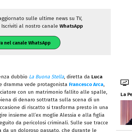
ggiornato sulle ultime news su TV,
Iscriviti al nostro canale
WhatsApp
ra nel canale WhatsApp
 senza dubbio
La Buona Stella
, diretta da
Luca
me e dramma vede protagonista
Francesco Arca
,
ciatore con un matrimonio fallito alle spalle,
La P
iena di denaro sottratta sulla scena di un
casione di riscatto si trasforma presto in una
e insieme all’ex moglie Alessia e alla figlia
eguito da pericolosi criminali. Sulle sue tracce
ta da un doloroso passato, che durante le