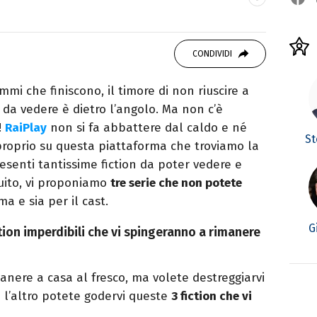
atrice di libri e serie. Scrivo di spettacoli, film
CONDIVIDI
ammi che finiscono, il timore di non riuscire a
 da vedere è dietro l’angolo. Ma non c’è
!
RaiPlay
non si fa abbattere dal caldo e né
St
roprio su questa piattaforma che troviamo la
resenti tantissime fiction da poter vedere e
guito, vi proponiamo
tre serie che non potete
ma e sia per il cast.
G
ction imperdibili che vi spingeranno a rimanere
nere a casa al fresco, ma volete destreggiarvi
e l’altro potete godervi queste
3 fiction che vi