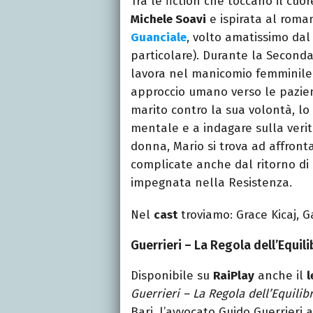
Tra le fiction che toccano il cuore
Michele Soavi
e ispirata al roma
Guanciale
, volto amatissimo dal
particolare). Durante la Seconda
lavora nel manicomio femminile d
approccio umano verso le pazient
marito contro la sua volontà, lo
mentale e a indagare sulla verit
donna, Mario si trova ad affrontar
complicate anche dal ritorno di
impegnata nella Resistenza.
Nel
cast
troviamo: Grace Kicaj, G
Guerrieri – La Regola dell’Equili
Disponibile su
RaiPlay
anche il
l
Guerrieri – La Regola dell’Equilib
Bari, l’avvocato Guido Guerrieri 