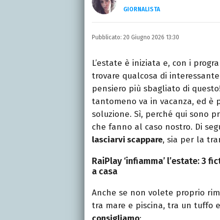
GIORNALISTA
Laureata in Lettere, divor
e TV.
Pubblicato:
20 Giugno 2026 13:30
L’estate è iniziata e, con i progr
trovare qualcosa di interessante
pensiero più sbagliato di questo
tantomeno va in vacanza, ed è p
soluzione. Sì, perché qui sono p
che fanno al caso nostro. Di se
lasciarvi scappare
, sia per la tra
RaiPlay ‘infiamma’ l’estate: 3 fi
a casa
Anche se non volete proprio rima
tra mare e piscina, tra un tuffo 
consigliamo
: