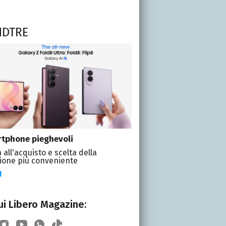
NDTRE
tphone pieghevoli
 all'acquisto e scelta della
ione più conveniente
I
i Libero Magazine: