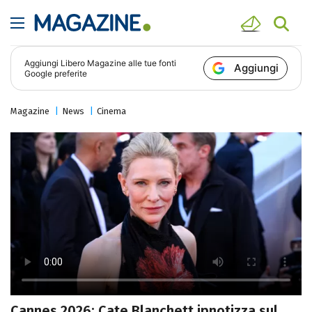
Aggiungi
Libero Magazine
alle tue fonti
Aggiungi
Google preferite
Magazine
News
Cinema
Cannes 2026: Cate Blanchett ipnotizza sul