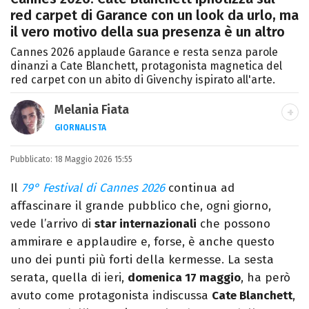
red carpet di Garance con un look da urlo, ma
il vero motivo della sua presenza è un altro
Cannes 2026 applaude Garance e resta senza parole
dinanzi a Cate Blanchett, protagonista magnetica del
red carpet con un abito di Givenchy ispirato all'arte.
Melania Fiata
GIORNALISTA
Laureata in Lettere, divoratrice di libri e
Pubblicato:
18 Maggio 2026 15:55
serie. Scrivo di spettacoli, film e TV.
Il
79° Festival di Cannes 2026
continua ad
affascinare il grande pubblico che, ogni giorno,
vede l’arrivo di
star internazionali
che possono
ammirare e applaudire e, forse, è anche questo
uno dei punti più forti della kermesse. La sesta
serata, quella di ieri,
domenica 17 maggio
, ha però
avuto come protagonista indiscussa
Cate Blanchett
,