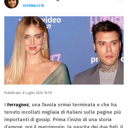
GIORNALISTA
Giornalista pubblicista, scrittrice e critica
d’arte, sono autrice di quattro romanzi e
fondatrice di Kosmo Magazine
IPA
Pubblicato:
8 Luglio 2026 16:59
I
Ferragnez
, una favola ormai terminata e che ha
tenuto incollati migliaia di italiani sulle pagine più
importanti di gossip. Prima l’inizio di una storia
d’amore, poi il matrimonio, la nascita dei due figli, il