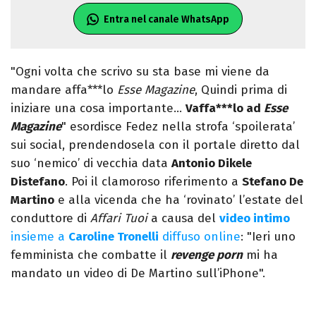
Entra nel canale WhatsApp
"Ogni volta che scrivo su sta base mi viene da
mandare affa***lo
Esse Magazine
, Quindi prima di
iniziare una cosa importante…
Vaffa***lo ad
Esse
Magazine
" esordisce Fedez nella strofa ‘spoilerata’
sui social, prendendosela con il portale diretto dal
suo ‘nemico’ di vecchia data
Antonio Dikele
Distefano
. Poi il clamoroso riferimento a
Stefano De
Martino
e alla vicenda che ha ‘rovinato’ l’estate del
conduttore di
Affari Tuoi
a causa del
video intimo
insieme a
Caroline Tronelli
diffuso online
: "Ieri uno
femminista che combatte il
revenge porn
mi ha
mandato un video di De Martino sull’iPhone".