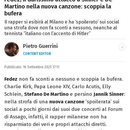
Martino nella nuova canzone: scoppia la
bufera
Il rapper si esibirà al Milano e ha ‘spoilerato’ sui social
una strofa dove non fa sconti a nessuno, neanche al
tennista “italiano con l’accento di Hitler”
Pietro Guerrini
CONTENT EDITOR
Laurea in Lettere, smania di viaggi e
Pubblicato:
16 Settembre 2025 17:11
passione per i cartoni (della pizza e della
Pixar).
Fedez
non fa sconti a nessuno e scoppia la bufera.
Charlie Kirk, Papa Leone XIV, Carlo Acutis, Elly
Schlein,
Stefano De Martino
e persino
Jannik Sinner
:
nella strofa di una
nuova canzone
‘spoilerata’ sui
social a pochi giorni dai suoi due concerti al Forum
di Assago, infatti, il rapper milanese non ha
risparmiato dei veri e propri attacchi diretti.