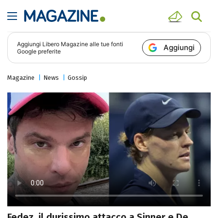
Aggiungi
Libero Magazine
alle tue fonti
Aggiungi
Google preferite
Magazine
News
Gossip
Fedez, il durissimo attacco a Sinner e De