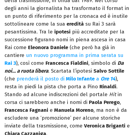
della trasmissione, in onda dal 1989. Nel corso
degli anni la giornalista ha trasformato il format in
un punto di riferimento per la cronaca ed è inutile
sottolineare come la sua
eredità
su Rai 3 sarà
pesantissima. Tra le
ipotesi
più accreditate per la
successione figurano nomi in piena ascesa in casa
Rai come
Eleonora
Daniele
(che però ha già in
cantiere
un nuovo programma in prima serata su
Rai 3
), così come
Francesca
Fialdini
, simbolo di
Da
noi… a ruota libera
. Scartata l’ipotesi
Salvo
Sottile
(che
prenderà il posto di
Milo Infante
a
Ore 14
),
resta in piedi la pista che porta a Pino
Rinaldi
.
Stando ad alcune indiscrezioni del portale
Hit
in
corsa ci sarebbero anche i nomi di
Paola
Perego
,
Francesca
Fagnani
e
Manuela
Moreno
, ma non è da
escludere una ‘promozione’ per alcune storiche
inviate della trasmissione, come
Veronica Briganti
e
Chiara Cazzaniga
.