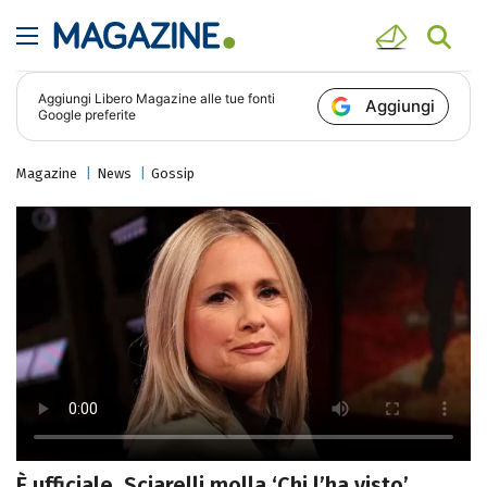
Aggiungi
Libero Magazine
alle tue fonti
Aggiungi
Google preferite
Magazine
News
Gossip
È ufficiale, Sciarelli molla ‘Chi l’ha visto’,