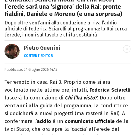
l’erede sarà una ‘signora’ della Rai: pronte
Fialdini, Daniele e Moreno (e una sorpresa)
Dopo oltre vent’anni alla conduzione arriva l’addio
ufficiale di Federica Sciarelli al programma: la Rai cerca
l’erede, i nomi sul tavolo e chi la sostituirà
Pietro Guerrini
CONTENT EDITOR
Laurea in Lettere, smania di viaggi e
Pubblicato:
24 Giugno 2026 14:15
passione per i cartoni (della pizza e della
Pixar).
Terremoto in casa Rai 3. Proprio come si era
vociferato nelle ultime ore, infatti,
Federica
Sciarelli
lascerà la conduzione di
Chi l’ha visto?
. Dopo oltre
vent’anni alla guida del programma, la conduttrice
si dedicherà a nuovi progetti (ma resterà in Rai). A
confermare l’
addio
è un
comunicato
ufficiale
della
tv di Stato, che ora apre la ‘caccia’ all’erede del