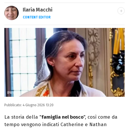
Ilaria Macchi
CONTENT EDITOR
Laureata in Linguaggi dei Media, amo il
giornalismo, il calcio, la TV e la moda, dove
cerco sempre le ultime tendenze.
IPA
Pubblicato:
4 Giugno 2026 13:20
La storia della "
famiglia nel bosco
", così come da
tempo vengono indicati Catherine e Nathan