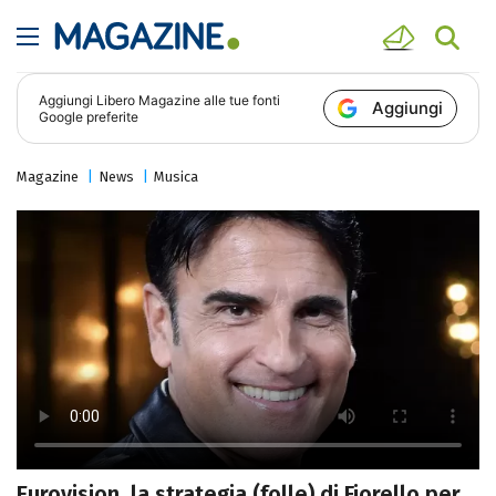
Aggiungi
Libero Magazine
alle tue fonti
Aggiungi
Google preferite
Magazine
News
Musica
Eurovision, la strategia (folle) di Fiorello per