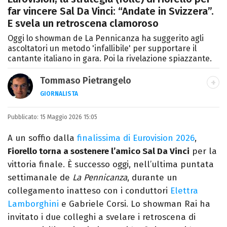
far vincere Sal Da Vinci: “Andate in Svizzera”.
E svela un retroscena clamoroso
Oggi lo showman de La Pennicanza ha suggerito agli
ascoltatori un metodo 'infallibile' per supportare il
cantante italiano in gara. Poi la rivelazione spiazzante.
Tommaso Pietrangelo
GIORNALISTA
Autore, giornalista, cantautore. Laureato in
Pubblicato:
15 Maggio 2026 15:05
Letterature Straniere, è appassionato di
cinema, poesia e Shakespeare. Scrive
A un soffio dalla
finalissima di Eurovision 2026
,
canzoni e ama i gatti.
Fiorello torna a sostenere l’amico Sal Da Vinci
per la
vittoria finale. È successo oggi, nell’ultima puntata
settimanale de
La Pennicanza
, durante un
collegamento inatteso con i conduttori
Elettra
Lamborghini
e Gabriele Corsi. Lo showman Rai ha
invitato i due colleghi a svelare i retroscena di