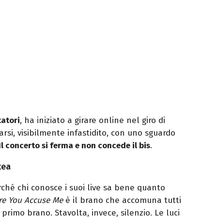
tatori
, ha iniziato a girare online nel giro di
rsi, visibilmente infastidito, con uno sguardo
Il concerto si ferma e non concede il bis
.
tea
rché chi conosce i suoi live sa bene quanto
re You Accuse Me
è il brano che accomuna tutti
 primo brano. Stavolta, invece, silenzio. Le luci