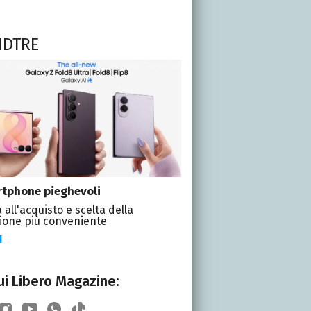
NDTRE
tphone pieghevoli
 all'acquisto e scelta della
ione più conveniente
I
i Libero Magazine: