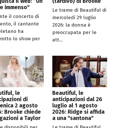
uista il web: “Un
(tardivo) di Brooke
re immenso"
Le trame di Beautiful di
nte il concerto di
mercoledì 29 luglio
gento, il cantante
2026: la donna è
letano ha
preoccupata per le
rrotto lo show per
att...
tiful, le
Beautiful, le
cipazioni di
anticipazioni dal 26
enica 2 agosto
luglio al 1 agosto
: Brooke chiede
2026: Ridge si affida
gazioni a Taylor
a una "santona"
e disponibili per
Le trame di Beautiful