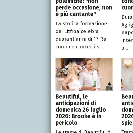
polemiche: "non
conq
perde occasione, non
cuo
è più cantante"
Dura
La storica formazione
Agri
dei Litfiba celebra i
napo
quarant'anni di 17 Re
inte
con due concerti s...
a...
Beautiful, le
Beau
anticipazioni di
anti
domenica 26 luglio
dom
2026: Brooke è in
2026
pericolo
spie
Le trame di Beautiful di
Tram