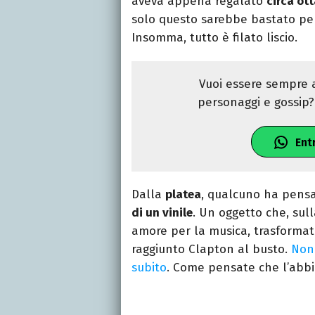
aveva appena regalato
circa ot
solo questo sarebbe bastato per
Insomma, tutto è filato liscio.
Vuoi essere sempre a
personaggi e gossip? 
Ent
Dalla
platea
, qualcuno ha pens
di un vinile
. Un oggetto che, sul
amore per la musica, trasformato
raggiunto Clapton al busto.
Non 
subito
. Come pensate che l’abb