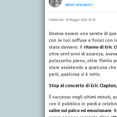
MUSIC SPECIALIST
Ascolto, scrivo, a volte 
mio primo amore.
Pubblicato:
10 Maggio 2026 16:30
Doveva essere una serata di quel
con le luci soffuse e finisci con
stata davvero. Il
ritorno di Eric 
oltre vent’anni di assenza, avev
palazzetto pieno, oltre 15mila p
stare assistendo a qualcosa che
però, qualcosa si è rotto.
Stop al concerto di Eric Clapton
È successo negli ultimi minuti,
con il pubblico in piedi a celeb
salire sul palco ed emozionare
. 