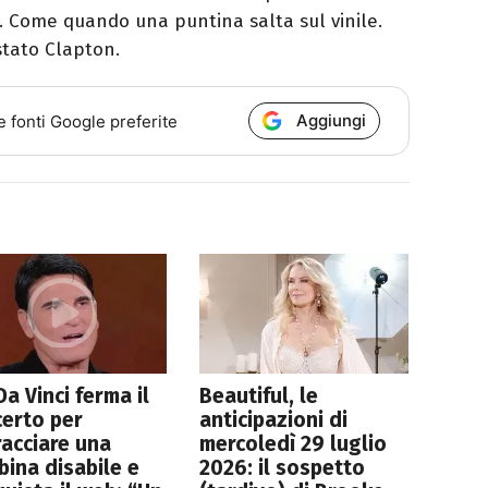
e. Come quando una puntina salta sul vinile.
stato Clapton.
Aggiungi
e fonti Google preferite
Da Vinci ferma il
Beautiful, le
erto per
anticipazioni di
acciare una
mercoledì 29 luglio
ina disabile e
2026: il sospetto