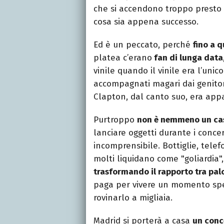
che si accendono troppo presto e
cosa sia appena successo.
Ed è un peccato, perché
fino a 
platea c’erano
fan di lunga data
vinile quando il vinile era l’uni
accompagnati magari dai genitori,
Clapton, dal canto suo, era app
Purtroppo
non è nemmeno un cas
lanciare oggetti durante i conce
incomprensibile. Bottiglie, telef
molti liquidano come "goliardia"
trasformando il rapporto tra pal
paga per vivere un momento spec
rovinarlo a migliaia.
Madrid si porterà a casa
un conc