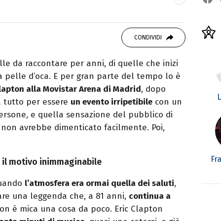
recensisco, smonto classifiche: la musica è il
CONDIVIDI
le da raccontare per anni, di quelle che inizi
 la pelle d’oca. E per gran parte del tempo lo è
Clapton alla Movistar Arena di Madrid
, dopo
L
a tutto per essere
un evento irripetibile
con un
ersone, e quella sensazione del pubblico di
 non avrebbe dimenticato facilmente. Poi,
Fr
, il motivo inimmaginabile
 quando
l’atmosfera era ormai quella dei saluti
,
rare una leggenda che, a 81 anni,
continua a
Non è mica una cosa da poco. Eric Clapton