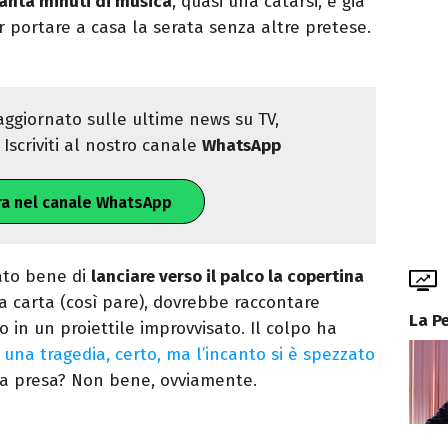
tanta minuti di musica
, quasi una catarsi, e già
 portare a casa la serata senza altre pretese.
ggiornato sulle ultime news su TV,
Iscriviti al nostro canale
WhatsApp
ra nel canale WhatsApp
ato bene di
lanciare verso il palco la copertina
la carta (così pare), dovrebbe raccontare
La P
 in un proiettile improvvisato. Il colpo ha
una tragedia, certo, ma l’incanto si è spezzato
ia presa? Non bene, ovviamente.