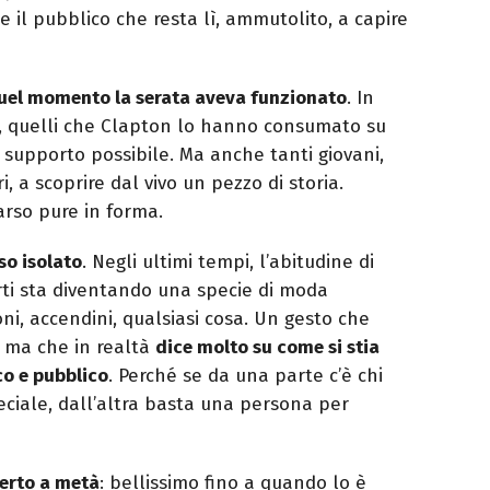
 il pubblico che resta lì, ammutolito, a capire
quel momento la serata aveva funzionato
. In
, quelli che Clapton lo hanno consumato su
co supporto possibile. Ma anche tanti giovani,
 a scoprire dal vivo un pezzo di storia.
arso pure in forma.
o isolato
. Negli ultimi tempi, l’abitudine di
rti sta diventando una specie di moda
oni, accendini, qualsiasi cosa. Un gesto che
, ma che in realtà
dice molto su come si stia
co e pubblico
. Perché se da una parte c’è chi
iale, dall’altra basta una persona per
erto a metà
: bellissimo fino a quando lo è