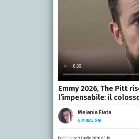
Emmy 2026, The Pitt ris
l’impensabile: il colos
Melania Fiata
GIORNALISTA
Laureata in Lettere, divor
e TV.
Pubblicato:
9 Luglio 2026 09:10