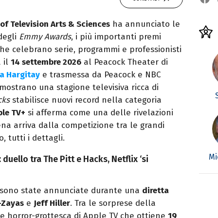
f Television Arts & Sciences
ha annunciato le
degli
Emmy Awards
, i più importanti premi
che celebrano serie, programmi e professionisti
 il
14 settembre 2026
al Peacock Theater di
a Hargitay
e trasmessa da Peacock e NBC
 mostrano una stagione televisiva ricca di
cks
stabilisce nuovi record nella categoria
ple TV+
si afferma come una delle rivelazioni
ena arriva dalla competizione tra le grandi
 tutti i dettagli.
Mi
uello tra The Pitt e Hacks, Netflix ‘si
sono state annunciate durante una
diretta
-Zayas
e
Jeff Hiller
. Tra le sorprese della
rie horror-grottesca di Apple TV che ottiene
19