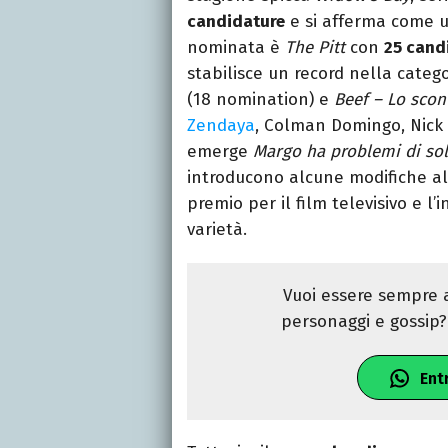
candidature
e si afferma come un
nominata è
The Pitt
con
25 cand
stabilisce un record nella categ
(18 nomination) e
Beef – Lo scon
Zendaya
, Colman Domingo, Nick
emerge
Margo ha problemi di sol
introducono alcune modifiche all
premio per il film televisivo e l
varietà.
Vuoi essere sempre a
personaggi e gossip? 
Ent