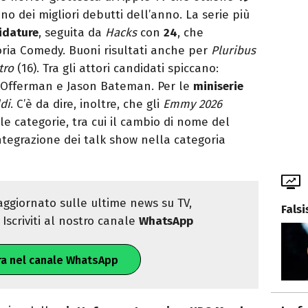
o dei migliori debutti dell’anno. La serie più
idature
, seguita da
Hacks
con
24
, che
oria Comedy. Buoni risultati anche per
Pluribus
tro
(16). Tra gli attori candidati spiccano:
 Offerman e Jason Bateman. Per le
miniserie
di
. C’è da dire, inoltre, che gli
Emmy 2026
e categorie, tra cui il cambio di nome del
’integrazione dei talk show nella categoria
ggiornato sulle ultime news su TV,
Fals
Iscriviti al nostro canale
WhatsApp
ra nel canale WhatsApp