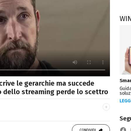
WI
Smar
crive le gerarchie ma succede
Guida
so dello streaming perde lo scettro
soluz
LEGG
Segu
atrice di libri e serie. Scrivo di spettacoli, film
CONDIVIDI