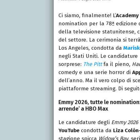
Ci siamo, finalmente! L’
Academy o
nomination per la 78ª edizione 
della televisione statunitense, 
del settore. La cerimonia si terrà
Los Angeles, condotta da
Marisk
negli Stati Uniti. Le candidature
sorprese:
The Pitt
fa il pieno,
Ha
comedy e una serie horror di
Ap
dell’anno. Ma il vero colpo di sc
piattaforme streaming. Di seguito,
Emmy 2026, tutte le nomination: d
arrende’ a HBO Max
Le candidature degli
Emmy 2026
YouTube
condotta da
Liza Colón
stagione spicca
Widow’s Bay
, se