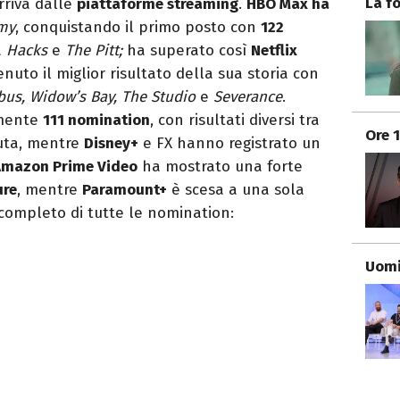
La f
arriva dalle
piattaforme streaming
.
HBO Max ha
my
, conquistando il primo posto con
122
a
Hacks
e
The Pitt;
ha superato così
Netflix
nuto il miglior risultato della sua storia con
bus, Widow’s Bay, The Studio
e
Severance
.
amente
111 nomination
, con risultati diversi tra
Ore 
iuta, mentre
Disney+
e FX hanno registrato un
Amazon Prime Video
ha mostrato una forte
ure
, mentre
Paramount+
è scesa a una sola
 completo di tutte le nomination:
Uomi