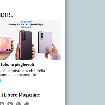
NDTRE
tphone pieghevoli
 all'acquisto e scelta della
ione più conveniente
I
i Libero Magazine: