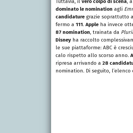
Tuttavia, il
vero colpo di scena
, 
dominato le nomination
agli
Em
candidature
grazie soprattutto 
fermo a
111
.
Apple
ha invece otte
87 nomination
, trainata da
Pluri
Disney
ha raccolto complessiv
le sue piattaforme: ABC è cresc
calo rispetto allo scorso anno.
ripresa arrivando a
28 candidat
nomination. Di seguito, l’elenco