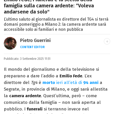
famiglia sulla camera ardente: “Voleva
andarsene da solo"
L’ultimo saluto al giornalista ex direttore del TG4 si terrà
domani pomeriggio a Milano 2: la camera ardente sarà
accessibile solo ai familiari e non pubblica
Pietro Guerrini
CONTENT EDITOR
Laurea in Lettere, smania di viaggi e
Pubblicato:
3 Settembre 2025 11:51
passione per i cartoni (della pizza e della
Pixar).
Il mondo del giornalismo e della televisione si
preparano a dare l’addio a
Emilio Fede
. L’ex
direttore del
Tg4
è
morto
ieri all’età di
94 anni
a
Segrate, in provincia di Milano, e oggi sarà allestita
la
camera ardente
. Quest’ultima, però – come
comunicato dalla famiglia – non sarà aperta al
pubblico. I
funerali
si terranno invece nel