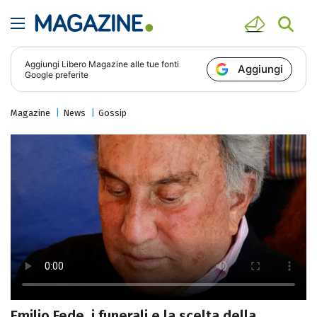
Aggiungi
Libero Magazine
alle tue fonti
Aggiungi
Google preferite
Magazine
News
Gossip
Emilio Fede, i funerali e la scelta della