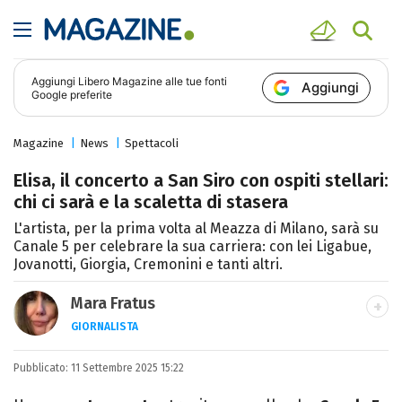
Aggiungi
Libero Magazine
alle tue fonti
Aggiungi
Google preferite
Magazine
News
Spettacoli
Elisa, il concerto a San Siro con ospiti stellari:
chi ci sarà e la scaletta di stasera
L'artista, per la prima volta al Meazza di Milano, sarà su
Canale 5 per celebrare la sua carriera: con lei Ligabue,
Jovanotti, Giorgia, Cremonini e tanti altri.
Mara Fratus
GIORNALISTA
Nella mia vita non possono mancare, il
Pubblicato:
11 Settembre 2025 15:22
silenzio, il mare e Il Libro dell'inquietudine
sul comodino, insieme a un romanzo di