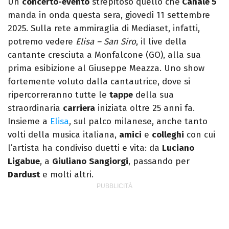
Un
concerto-evento
strepitoso quello che
Canale 5
Zafon.
manda in onda questa sera, giovedì 11 settembre
2025. Sulla rete ammiraglia di Mediaset, infatti,
potremo vedere
Elisa – San Siro
, il live della
cantante cresciuta a Monfalcone (GO), alla sua
prima esibizione al Giuseppe Meazza. Uno show
fortemente voluto dalla cantautrice, dove si
ripercorreranno tutte le
tappe
della sua
straordinaria
carriera
iniziata oltre 25 anni fa.
Insieme a
Elisa
, sul palco milanese, anche tanto
volti della musica italiana,
amici
e
colleghi
con cui
l’artista ha condiviso duetti e vita: da
Luciano
Ligabue
, a
Giuliano
Sangiorgi
, passando per
Dardust
e molti altri.