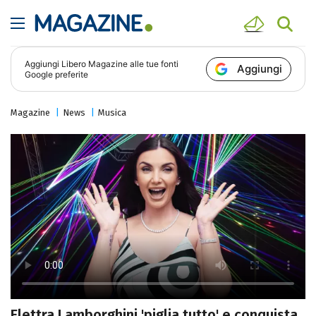
Aggiungi
Libero Magazine
alle tue fonti
Aggiungi
Google preferite
Magazine
News
Musica
Elettra Lamborghini 'piglia tutto' e conquista