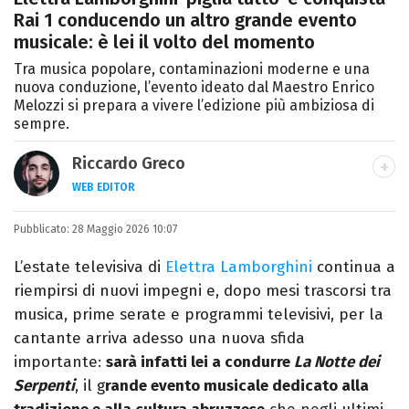
Rai 1 conducendo un altro grande evento
musicale: è lei il volto del momento
Tra musica popolare, contaminazioni moderne e una
nuova conduzione, l’evento ideato dal Maestro Enrico
Melozzi si prepara a vivere l’edizione più ambiziosa di
sempre.
Riccardo Greco
WEB EDITOR
LINKEDIN
Pubblicato:
Si avvicina all'editoria studiando all'IED
28 Maggio 2026 10:07
come Fashion Editor. Si specializza poi in
L’estate televisiva di
Elettra Lamborghini
continua a
Comunicazione digitale, Giornalismo e
riempirsi di nuovi impegni e, dopo mesi trascorsi tra
Nuovi media presso La Sapienza,
musica, prime serate e programmi televisivi, per la
collaborando con alcune testate ed uffici
cantante arriva adesso una nuova sfida
stampa.
importante:
sarà infatti lei a condurre
La Notte dei
Serpenti
, il g
rande evento musicale dedicato alla