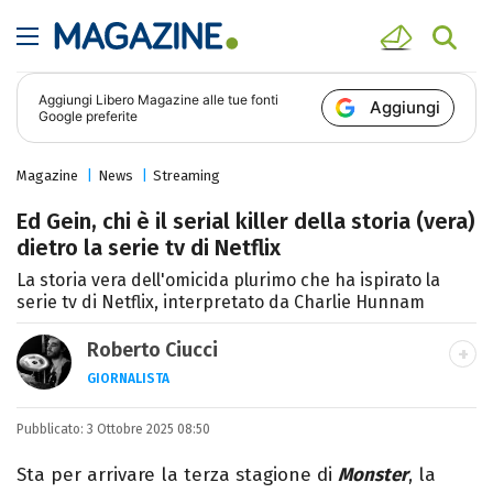
Aggiungi
Libero Magazine
alle tue fonti
Aggiungi
Google preferite
Magazine
News
Streaming
Ed Gein, chi è il serial killer della storia (vera)
dietro la serie tv di Netflix
La storia vera dell'omicida plurimo che ha ispirato la
serie tv di Netflix, interpretato da Charlie Hunnam
Roberto Ciucci
GIORNALISTA
INSTAGRAM
FACEBOOK
Pubblicato:
Appassionato di sport, avido consumatore
3 Ottobre 2025 08:50
di manga e film, cultore di tutto ciò che è
Sta per arrivare la terza stagione di
Monster
, la
stato girato da Quentin Tarantino e