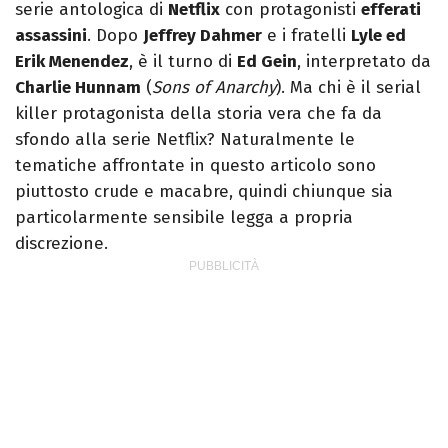
serie antologica di
Netflix
con protagonisti
efferati
musicista nel tempo libero.
assassini
. Dopo
Jeffrey Dahmer
e i fratelli
Lyle ed
Erik Menendez
, è il turno di
Ed Gein
, interpretato da
Charlie Hunnam
(
Sons of Anarchy
). Ma chi è il serial
killer protagonista della storia vera che fa da
sfondo alla serie Netflix? Naturalmente le
tematiche affrontate in questo articolo sono
piuttosto crude e macabre, quindi chiunque sia
particolarmente sensibile legga a propria
discrezione.