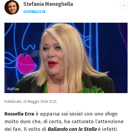
Stefania Meneghella
GIORNALISTA
Giornalista pubblicista, scrittrice e critica
d’arte, sono autrice di quattro romanzi e
fondatrice di Kosmo Magazine
RaiPlay
Pubblicato:
22 Maggio 2026 12:35
Rossella Erra
è apparsa sui social con uno sfogo
molto duro che, di certo, ha catturato l’attenzione
dei fan. Il volto di
Ballando con le Stelle
è infatti