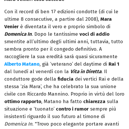
Con il record di ben 17 edizioni condotte (di cui le
ultime 8 consecutive, a partire dal 2008),
Mara
Venier
è diventata il vero e proprio simbolo di
Domenica In
. Dopo le tantissime
voci di addio
smentite all’ultimo degli ultimi anni, tuttavia, tutto
sembra pronto per il congedo definitivo. A
raccogliere la sua eredità sarà quasi sicuramente
Alberto Matano
, già ‘veterano’ del daytime di
Rai 1
dal lunedì al venerdì con la
Vita in Diretta
. Il
conduttore gode della
fiducia
dei vertici Rai e della
stessa ‘zia Mara’, che ha celebrato la sua unione
civile con Riccardo Mannino. Proprio in virtù del loro
ottimo rapporto
, Matano ha fatto
chiarezza
sulla
situazione e ‘tuonato’
contro i rumor
sempre più
insistenti riguardo il suo futuro al timone di
Domenica In
. "Trovo poco elegante portare avanti