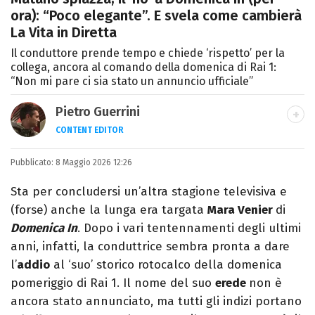
ora): “Poco elegante”. E svela come cambierà
La Vita in Diretta
Il conduttore prende tempo e chiede ‘rispetto’ per la
collega, ancora al comando della domenica di Rai 1:
“Non mi pare ci sia stato un annuncio ufficiale”
Pietro Guerrini
CONTENT EDITOR
Laurea in Lettere, smania di viaggi e
Pubblicato:
8 Maggio 2026 12:26
passione per i cartoni (della pizza e della
Pixar).
Sta per concludersi un’altra stagione televisiva e
(forse) anche la lunga era targata
Mara Venier
di
Domenica In
. Dopo i vari tentennamenti degli ultimi
anni, infatti, la conduttrice sembra pronta a dare
l’
addio
al ‘suo’ storico rotocalco della domenica
pomeriggio di Rai 1. Il nome del suo
erede
non è
ancora stato annunciato, ma tutti gli indizi portano