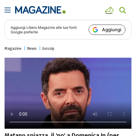
Aggiungi
Libero Magazine
alle tue fonti
Aggiungi
Google preferite
Magazine
News
Gossip
Matano spiazza, il 'no' a Domenica In (per