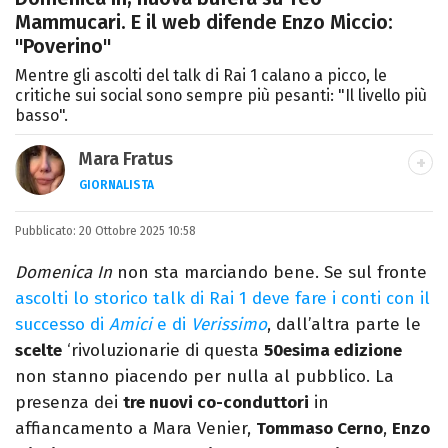
Mammucari. E il web difende Enzo Miccio:
"Poverino"
Mentre gli ascolti del talk di Rai 1 calano a picco, le
critiche sui social sono sempre più pesanti: "Il livello più
basso".
Mara Fratus
GIORNALISTA
Nella mia vita non possono mancare, il
Pubblicato:
20 Ottobre 2025 10:58
silenzio, il mare e Il Libro dell'inquietudine
sul comodino, insieme a un romanzo di
Domenica In
non sta marciando bene. Se sul fronte
Zafon.
ascolti lo storico talk di Rai 1 deve fare i conti con il
successo di
Amici
e di
Verissimo
, dall’altra parte le
scelte
‘rivoluzionarie di questa
50esima edizione
non stanno piacendo per nulla al pubblico. La
presenza dei
tre nuovi co-conduttori
in
affiancamento a Mara Venier,
Tommaso Cerno
,
Enzo