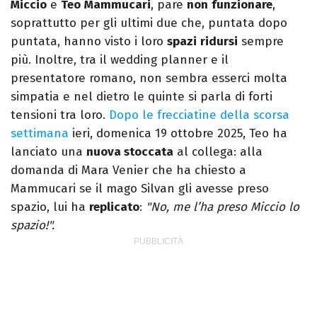
Miccio
e
Teo
Mammucari
, pare
non
funzionare
,
soprattutto per gli ultimi due che, puntata dopo
puntata, hanno visto i loro
spazi
ridursi
sempre
più. Inoltre, tra il wedding planner e il
presentatore romano, non sembra esserci molta
simpatia e nel dietro le quinte si parla di forti
tensioni tra loro.
Dopo le frecciatine della scorsa
settimana
ieri, domenica 19 ottobre 2025, Teo ha
lanciato una
nuova stoccata
al collega: alla
domanda di Mara Venier che ha chiesto a
Mammucari se il mago Silvan gli avesse preso
spazio, lui ha
replicato
:
"No, me l’ha preso Miccio lo
spazio!".