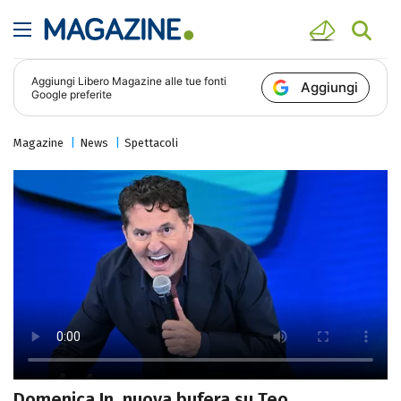
Aggiungi
Libero Magazine
alle tue fonti
Aggiungi
Google preferite
Magazine
News
Spettacoli
Domenica In, nuova bufera su Teo