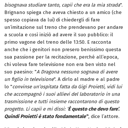
bisognava studiare tanto, capii che era la mia strada
".
Brignano spiega che aveva chiesto a un amico (che
spesso copiava da lui) di chiedergli di fare
un’imitazione sul treno che prendevano per andare
a scuola e così iniziò ad avere il suo pubblico: il
primo vagone del treno delle 13:50. E racconta
anche che i genitori non presero benissimo questa
sua passione per la recitazione, perché all’epoca,
chi voleva fare televisione non era ben visto nel
suo paesino: "
A Dragona nessuno sognava di avere
un figlio in televisione
". A dirlo al madre e al padre
lo "
convinse un’ospitata fatta da Gigi Proietti, vidi lui
che accompagnò i suoi allievi del laboratorio in una
trasmissione e tutti insieme raccontarono di questo
progetto. Lì capii e mi dissi: ‘
È questo che devo fare’.
Quindi Proietti è stato fondamentale’
", dice l’attore.