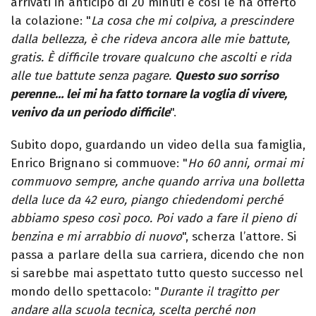
arrivati in anticipo di 20 minuti e così le ha offerto
la colazione: "
La cosa che mi colpiva, a prescindere
dalla bellezza, è che rideva ancora alle mie battute,
gratis. È difficile trovare qualcuno che ascolti e rida
alle tue battute senza pagare.
Questo suo sorriso
perenne… lei mi ha fatto tornare la voglia di vivere,
venivo da un periodo difficile
".
Subito dopo, guardando un video della sua famiglia,
Enrico Brignano si commuove: "
Ho 60 anni, ormai mi
commuovo sempre, anche quando arriva una bolletta
della luce da 42 euro, piango chiedendomi perché
abbiamo speso così poco. Poi vado a fare il pieno di
benzina e mi arrabbio di nuovo
", scherza l’attore. Si
passa a parlare della sua carriera, dicendo che non
si sarebbe mai aspettato tutto questo successo nel
mondo dello spettacolo: "
Durante il tragitto per
andare alla scuola tecnica, scelta perché non