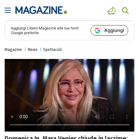
Aggiungi
Libero Magazine
alle tue fonti
Aggiungi
Google preferite
Magazine
News
Spettacoli
Domenica In, Mara Venier chiude in lacrime: