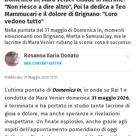
"Non riesco a dire altro", Poi la dedica a Teo
Mammucari e il dolore di Brignano: "Loro
vedono tutto"
Nella puntata del 31 maggio di Domenica In, momenti
emozionanti con Brignano, Mietta e Samurai Jay, ma le
lacrime di Mara Venier rubano la scena: cosa è successo
Rosanna Ilaria Donato
WEB CONTENT EDITOR
Laureata in Linguaggi dei Media, mi dedico
Pubblicato:
31 Maggio 2026 17:37
al mondo dell’intrattenimento da 10 anni.
Ho lavorato come web content editor
L’ultima puntata di
Domenica In
, in onda su Rai 1 e
freelance per diverse testate.
condotta da Mara Venier domenica
31 maggio 2026
,
è terminata e ha portato in studio tante lacrime di
gioia e dolore, ma anche speranze e rivelazioni
inaspettate. Un finale esplosivo, anche grazie agli
ospiti dell’appuntamento pomeridiano di oggi: