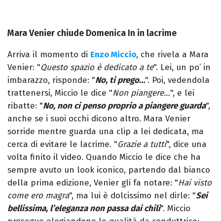
Mara Venier chiude Domenica In in lacrime
Arriva il momento di
Enzo Miccio
, che rivela a Mara
Venier: "
Questo spazio è dedicato a te
". Lei, un po’ in
imbarazzo, risponde: "
No, ti prego…
". Poi, vedendola
trattenersi, Miccio le dice "
Non piangere…
", e lei
ribatte: "
No, non ci penso proprio a piangere guarda
",
anche se i suoi occhi dicono altro. Mara Venier
sorride mentre guarda una clip a lei dedicata, ma
cerca di evitare le lacrime. "
Grazie a tutti
", dice una
volta finito il video. Quando Miccio le dice che ha
sempre avuto un look iconico, partendo dal bianco
della prima edizione, Venier gli fa notare: "
Hai visto
come ero magra
", ma lui è dolcissimo nel dirle: "
Sei
bellissima, l’eleganza non passa dai chili
". Miccio