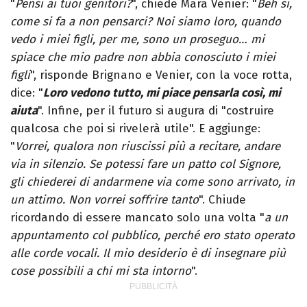
"
Pensi ai tuoi genitori?
", chiede Mara Venier: "
Beh sì,
come si fa a non pensarci? Noi siamo loro, quando
vedo i miei figli, per me, sono un proseguo… mi
spiace che mio padre non abbia conosciuto i miei
figli
", risponde Brignano e Venier, con la voce rotta,
dice: "
Loro vedono tutto, mi piace pensarla così, mi
aiuta
". Infine, per il futuro si augura di "costruire
qualcosa che poi si rivelerà utile". E aggiunge:
"
Vorrei, qualora non riuscissi più a recitare, andare
via in silenzio. Se potessi fare un patto col Signore,
gli chiederei di andarmene via come sono arrivato, in
un attimo. Non vorrei soffrire tanto
". Chiude
ricordando di essere mancato solo una volta "
a un
appuntamento col pubblico, perché ero stato operato
alle corde vocali. Il mio desiderio è di insegnare più
cose possibili a chi mi sta intorno
".