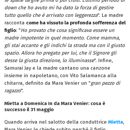
le spalle larghe prima o poi crolli. L’ultimo periodo di
down che ho avuto mi ha dato la forza di gestire
tutto quello che è arrivato con leggerezza
". La madre
racconta
come ha vissuto la profonda sofferenza del
figlio
: "
Ho provato che cosa significava essere un
madre impotente in quel momento. Come mamma,
gli stai accanto e gli indichi la strada ma con il giusto
spazio. Allora ho pregato per lui, che il Signore gli
desse la giusta direzione, lo illuminasse
". Infine,
Samurai Jay e la madre cantano una canzone
insieme in napoletano, con Vito Salamanca alla
chitarra, definito da Mara Venier un "
gran pezzo di
ragazzo
".
Mietta a Domenica In da Mara Venier: cosa è
successo il 31 maggio
Quando arriva nel salotto della conduttrice
Mietta
,
Mara Venier le chiede subito perché il figlio