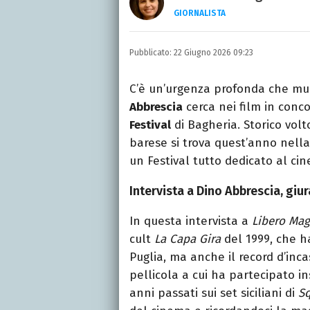
GIORNALISTA
Giornalista pubblicista, s
quattro romanzi e fonda
Pubblicato:
22 Giugno 2026 09:23
C’è un’urgenza profonda che muo
Abbrescia
cerca nei film in conc
Festival
di Bagheria. Storico volt
barese si trova quest’anno nell
un Festival tutto dedicato al ci
Intervista a Dino Abbrescia, giur
In questa intervista a
Libero Mag
cult
La Capa Gira
del 1999, che ha
Puglia, ma anche il record d’inc
pellicola a cui ha partecipato i
anni passati sui set siciliani di
Sq