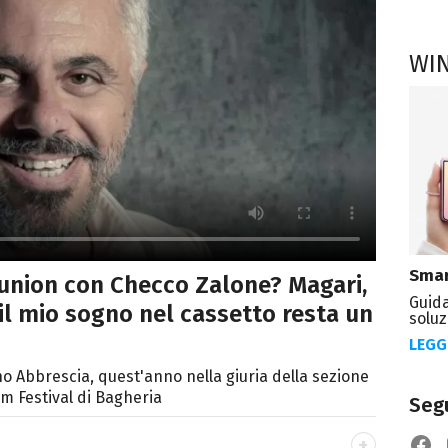
WI
Smar
eunion con Checco Zalone? Magari,
Guida
 il mio sogno nel cassetto resta un
soluz
LEGG
o Abbrescia, quest'anno nella giuria della sezione
m Festival di Bagheria
Segu