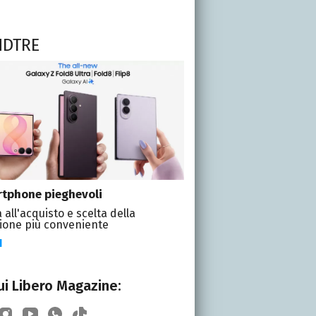
NDTRE
tphone pieghevoli
 all'acquisto e scelta della
ione più conveniente
I
i Libero Magazine: