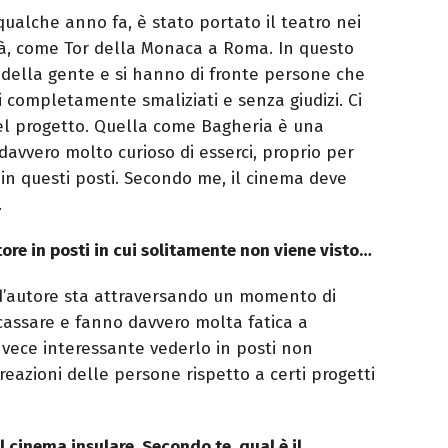
qualche anno fa, è stato portato il teatro nei
ttà, come Tor della Monaca a Roma. In questo
e della gente e si hanno di fronte persone che
 completamente smaliziati e senza giudizi. Ci
del progetto. Quella come Bagheria è una
avvero molto curioso di esserci, proprio per
 in questi posti. Secondo me, il cinema deve
.
ore in posti in cui solitamente non viene visto…
d’autore sta attraversando un momento di
ncassare e fanno davvero molta fatica a
nvece interessante vederlo in posti non
reazioni delle persone rispetto a certi progetti
l cinema insulare. Secondo te, qual è il