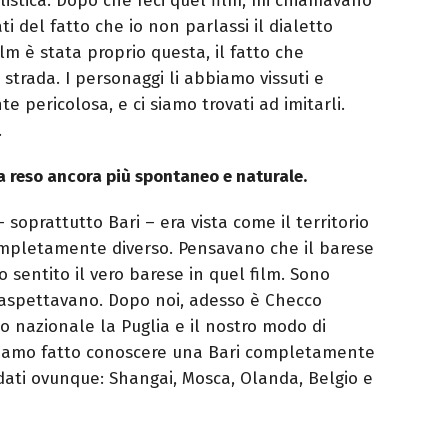
alistica. Dopo che feci quel film, mi chiamavano
ti del fatto che io non parlassi il dialetto
lm è stata proprio questa, il fatto che
trada. I personaggi li abbiamo vissuti e
 pericolosa, e ci siamo trovati ad imitarli.
.
ha reso ancora più spontaneo e naturale.
soprattutto Bari – era vista come il territorio
ompletamente diverso. Pensavano che il barese
 sentito il vero barese in quel film. Sono
o aspettavano. Dopo noi, adesso è Checco
o nazionale la Puglia e il nostro modo di
amo fatto conoscere una Bari completamente
dati ovunque: Shangai, Mosca, Olanda, Belgio e