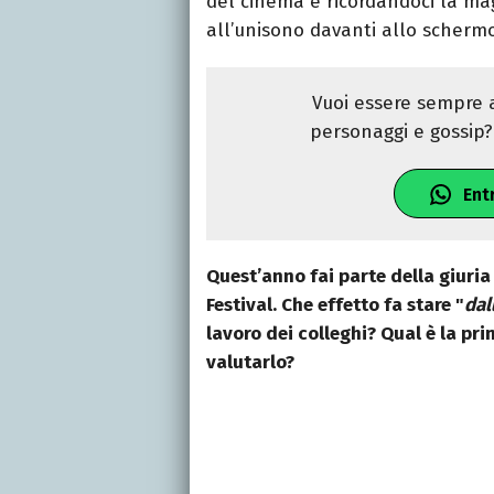
del cinema e ricordandoci la mag
all’unisono davanti allo schermo
Vuoi essere sempre a
personaggi e gossip? 
Ent
Quest’anno fai parte della giuri
Festival. Che effetto fa stare "
dal
lavoro dei colleghi? Qual è la pr
valutarlo?