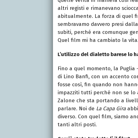
quelle verità in maniera così re
altri registi e rimanevano sciocca
abitualmente. La forza di quel fi
sembravamo davvero presi dalla s
subiti, perché era comunque gente
Quel film mi ha cambiato la vita
L’utilizzo del dialetto barese lo 
Fino a quel momento, la Puglia – 
di Lino Banfi, con un accento c
fosse così, fin quando non hanno
impazziti tutti perché non se l
Zalone che sta portando a livell
parlare. Noi de
La Capa Gira
abbi
diverso. Con quel film, siamo an
tanti altri posti.