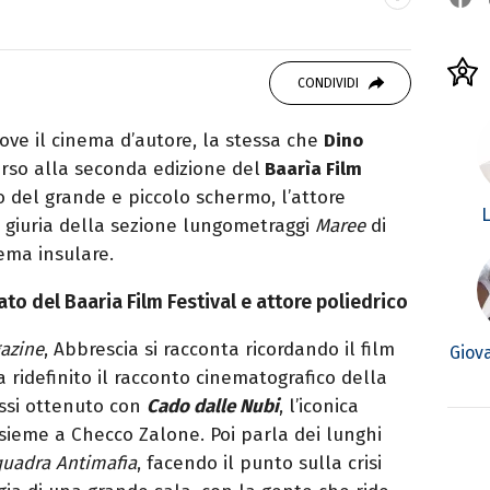
crittrice e critica d’arte, sono autrice di
trice di Kosmo Magazine
CONDIVIDI
ve il cinema d’autore, la stessa che
Dino
orso alla seconda edizione del
Baarìa Film
o del grande e piccolo schermo, l’attore
L
a giuria della sezione lungometraggi
Maree
di
nema insulare.
ato del Baaria Film Festival e attore poliedrico
azine
, Abbrescia si racconta ricordando il film
Giov
 ridefinito il racconto cinematografico della
assi ottenuto con
Cado dalle Nubi
, l’iconica
nsieme a Checco Zalone. Poi parla dei lunghi
uadra Antimafia
, facendo il punto sulla crisi