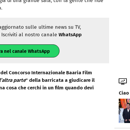
ia di una grande sala, con la gente che ride
.
ggiornato sulle ultime news su TV,
Iscriviti al nostro canale
WhatsApp
ra nel canale WhatsApp
a del Concorso Internazionale Baaria Film
l’altra parte
" della barricata a giudicare il
ima cosa che cerchi in un film quando devi
Ciao