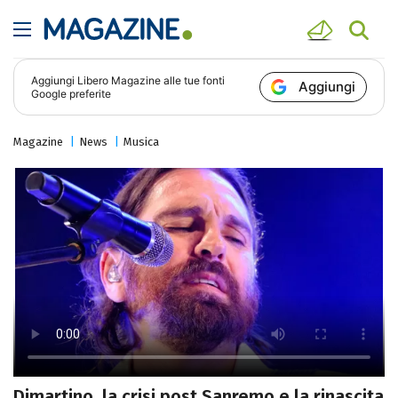
Aggiungi
Libero Magazine
alle tue fonti
Aggiungi
Google preferite
Magazine
News
Musica
Dimartino, la crisi post Sanremo e la rinascita