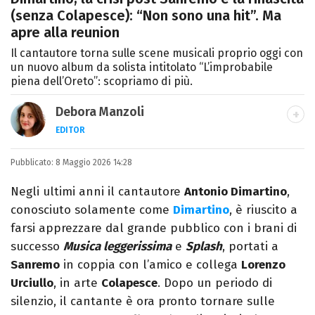
(senza Colapesce): “Non sono una hit”. Ma
apre alla reunion
Il cantautore torna sulle scene musicali proprio oggi con
un nuovo album da solista intitolato “L’improbabile
piena dell’Oreto”: scopriamo di più.
Debora Manzoli
EDITOR
LINKEDIN
INSTAGRAM
FACEBOOK
SITO
Pubblicato:
Scrittrice, copywriter, editor e pubblicista
8 Maggio 2026 14:28
mantovana, laureata in Lettere, Cinema e
Negli ultimi anni il cantautore
Antonio Dimartino
,
Tv. Ha due libri all’attivo e ama la scrittura
conosciuto solamente come
Dimartino
, è riuscito a
alla follia.
farsi apprezzare dal grande pubblico con i brani di
successo
Musica leggerissima
e
Splash
, portati a
Sanremo
in coppia con l’amico e collega
Lorenzo
Urciullo
, in arte
Colapesce
. Dopo un periodo di
silenzio, il cantante è ora pronto tornare sulle