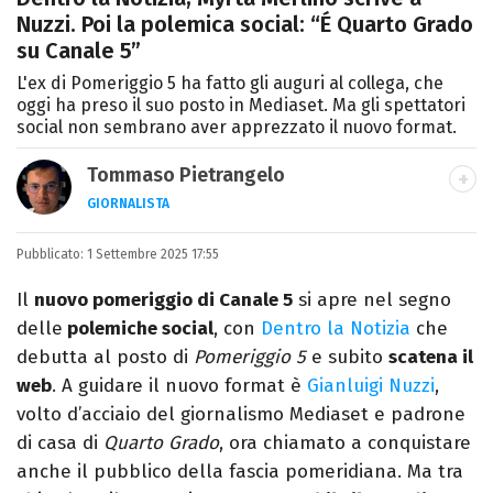
Nuzzi. Poi la polemica social: “É Quarto Grado
su Canale 5”
L'ex di Pomeriggio 5 ha fatto gli auguri al collega, che
oggi ha preso il suo posto in Mediaset. Ma gli spettatori
social non sembrano aver apprezzato il nuovo format.
Tommaso Pietrangelo
GIORNALISTA
Autore, giornalista, cantautore. Laureato in
Pubblicato:
1 Settembre 2025 17:55
Letterature Straniere, è appassionato di
cinema, poesia e Shakespeare. Scrive
Il
nuovo pomeriggio di Canale 5
si apre nel segno
canzoni e ama i gatti.
delle
polemiche social
, con
Dentro la Notizia
che
debutta al posto di
Pomeriggio 5
e subito
scatena il
web
. A guidare il nuovo format è
Gianluigi Nuzzi
,
volto d’acciaio del giornalismo Mediaset e padrone
di casa di
Quarto Grado
, ora chiamato a conquistare
anche il pubblico della fascia pomeridiana. Ma tra