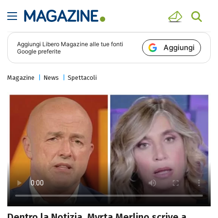
Aggiungi
Libero Magazine
alle tue fonti
Aggiungi
Google preferite
Magazine
News
Spettacoli
Dentro la Notizia, Myrta Merlino scrive a