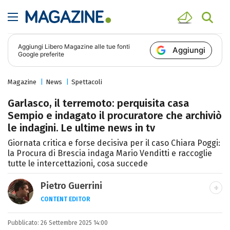
Aggiungi
Libero Magazine
alle tue fonti
Aggiungi
Google preferite
Magazine
News
Spettacoli
Garlasco, il terremoto: perquisita casa
Sempio e indagato il procuratore che archiviò
le indagini. Le ultime news in tv
Giornata critica e forse decisiva per il caso Chiara Poggi:
la Procura di Brescia indaga Mario Venditti e raccoglie
tutte le intercettazioni, cosa succede
Pietro Guerrini
CONTENT EDITOR
Laurea in Lettere, smania di viaggi e
Pubblicato:
26 Settembre 2025 14:00
passione per i cartoni (della pizza e della