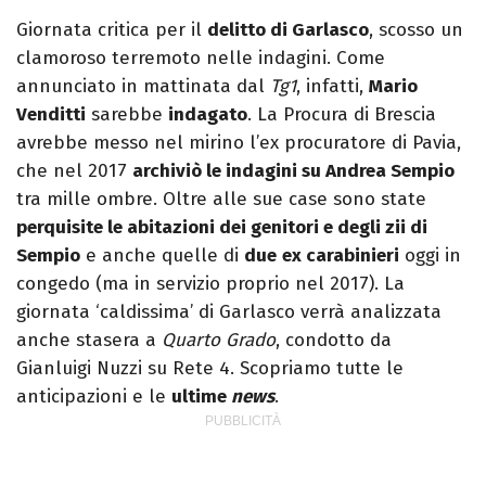
Pixar).
Giornata critica per il
delitto di Garlasco
, scosso un
clamoroso terremoto nelle indagini. Come
annunciato in mattinata dal
Tg1
, infatti,
Mario
Venditti
sarebbe
indagato
. La Procura di Brescia
avrebbe messo nel mirino l’ex procuratore di Pavia,
che nel 2017
archiviò le indagini su Andrea Sempio
tra mille ombre. Oltre alle sue case sono state
perquisite le abitazioni dei genitori e degli zii di
Sempio
e anche quelle di
due
ex carabinieri
oggi in
congedo (ma in servizio proprio nel 2017). La
giornata ‘caldissima’ di Garlasco verrà analizzata
anche stasera a
Quarto Grado
, condotto da
Gianluigi Nuzzi su Rete 4. Scopriamo tutte le
anticipazioni e le
ultime
news
.