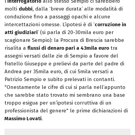
l’
interrogatorio
allo stesso Sempio ci sarebbero
molti
dubbi
, dalla ‘breve durata’ alle modalità di
conduzione fino a passaggi opachi e alcune
intercettazioni omesse. L’ipotesi è di ‘
corruzione in
atti giudiziari
’ (si parla di 20-30mila euro per
scagionare Sempio): la Procura di Brescia sarebbe
risalita a
flussi di denaro pari a 43mila
euro
tra
assegni versati dalle zie di Sempio a favore del
fratello Giuseppe e prelievi da parte del padre di
Andrea per 35mila euro, di cui 5mila versati a
Patrizio Sempio e subito prelevati in contanti.
"Onestamente le cifre di cui si parla nell’appunto
che sarebbe stato trovato mi sembrano una base
troppo esigua per un’ipotesi corruttiva di un
professionista del genere" le prime dichiarazioni di
Massimo Lovati
.