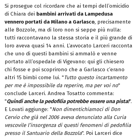
Si prosegue col ricordare che ai tempi dell’omicidio
di Chiara dei
bambini arrivati da Lampedusa
vennero portati da Milano a Garlasco
, precisamente
alle Bozzole, ma di loro non si seppe più nulla:
tutti raccontavano la stessa storia e il più grande di
loro aveva quasi 14 anni. L’avvocato Larceri racconta
che uno di questi bambini si ammalò e venne
portato all’ospedale di Vigevano: qui gli chiesero
chi fosse e poi scoprirono che a Garlasco c’erano
altri 15 bimbi come lui. "
Tutto questo incartamento
per me è impossibile da reperire, ma per voi no
"
conclude Larceri. Andrea Tosatto commenta:
"
Quindi anche la pedofilia potrebbe essere una pista!
".
E Lovati aggiunge: "
Non dimentichiamoci di Don
Cervio che già nel 2006 aveva denunciato alla Curia
vescovile l’insorgenza di questi fenomeni di pedofilia
presso il Santuario della Bozzola
". Poi Larceri dice