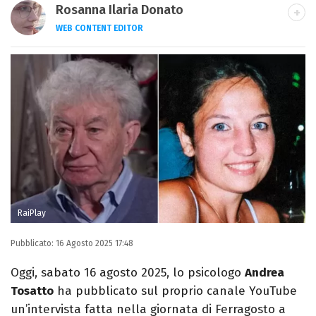
Rosanna Ilaria Donato
WEB CONTENT EDITOR
Laureata in Linguaggi dei Media, mi dedico
al mondo dell’intrattenimento da 10 anni.
Ho lavorato come web content editor
freelance per diverse testate.
RaiPlay
Pubblicato:
16 Agosto 2025 17:48
Oggi, sabato 16 agosto 2025, lo psicologo
Andrea
Tosatto
ha pubblicato sul proprio canale YouTube
un’intervista fatta nella giornata di Ferragosto a