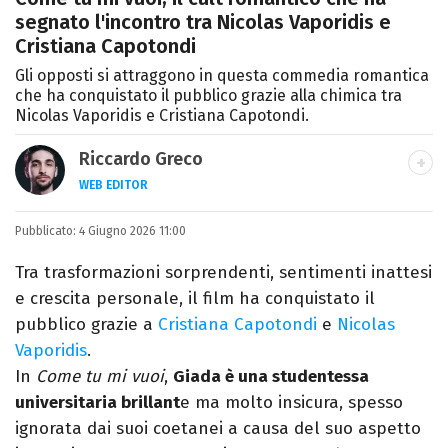
segnato l'incontro tra Nicolas Vaporidis e
Cristiana Capotondi
Gli opposti si attraggono in questa commedia romantica
che ha conquistato il pubblico grazie alla chimica tra
Nicolas Vaporidis e Cristiana Capotondi.
Riccardo Greco
WEB EDITOR
LINKEDIN
Pubblicato:
Si avvicina all'editoria studiando all'IED
4 Giugno 2026 11:00
come Fashion Editor. Si specializza poi in
Tra trasformazioni sorprendenti, sentimenti inattesi
Comunicazione digitale, Giornalismo e
e crescita personale, il film ha conquistato il
Nuovi media presso La Sapienza,
pubblico grazie a
Cristiana Capotondi
e
Nicolas
collaborando con alcune testate ed uffici
Vaporidis
.
stampa.
In
Come tu mi vuoi
,
Giada è una studentessa
universitaria brillant
e ma molto insicura, spesso
ignorata dai suoi coetanei a causa del suo aspetto