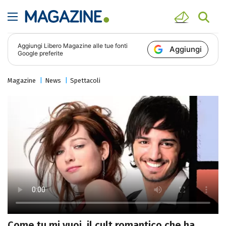
Aggiungi
Libero Magazine
alle tue fonti
Aggiungi
Google preferite
Magazine
News
Spettacoli
Come tu mi vuoi, il cult romantico che ha