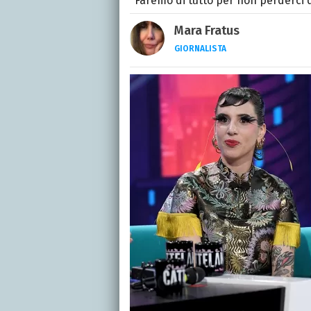
"Faremo di tutto per non perderci di
Mara Fratus
GIORNALISTA
Nella mia vita non posson
dell'inquietudine sul c