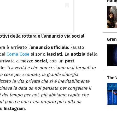
Haun
otivi della rottura e l’annuncio via social
Gran
ora è arrivato l’
annuncio ufficiale
: Fausto
dei
Coma Cose
si sono
lasciati
. La
notizia
della
 arrivata a mezzo
social
, con un
post
te
:
"La verità è che non ci siamo mai fermati in
 cose per scontate, la grande sinergia
The 
zzato la vita privata che si è inevitabilmente
cinava la data da noi pensata per congelare il
 del tempo per noi, più abbiamo capito che
l palco e non c’era proprio più nulla da
su
Instagram
.