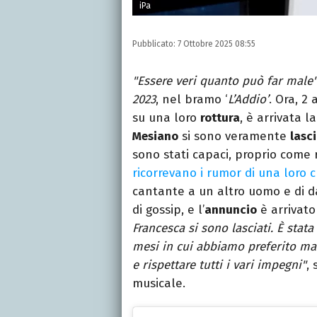
iPa
Pubblicato:
7 Ottobre 2025 08:55
"Essere veri quanto può far male
2023
, nel bramo ‘
L’Addio’
. Ora, 2
su una loro
rottura
, è arrivata l
Mesiano
si sono veramente
lasci
sono stati capaci, proprio come r
ricorrevano i rumor di una loro cr
cantante a un altro uomo e di da
di gossip, e l’
annuncio
è arrivato 
Francesca si sono lasciati. È sta
mesi in cui abbiamo preferito ma
e rispettare tutti i vari impegni"
,
musicale.