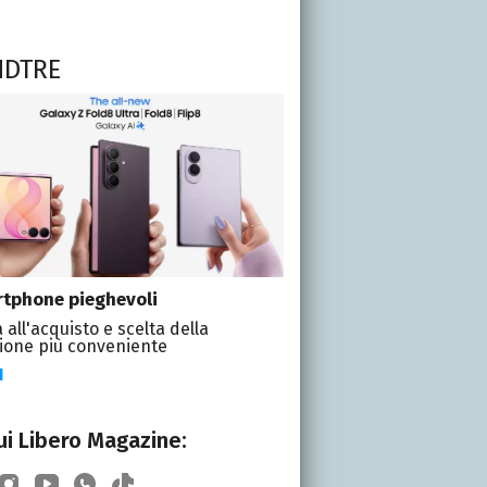
NDTRE
tphone pieghevoli
 all'acquisto e scelta della
ione più conveniente
I
i Libero Magazine: