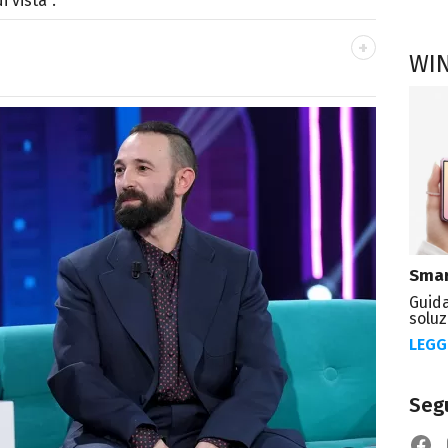
 vista".
WI
o mancare, il silenzio, il mare e Il Libro
omodino, insieme a un romanzo di Zafon.
Smar
Guida
soluz
LEGG
Segu