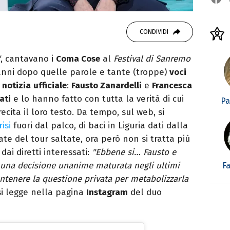
CONDIVIDI
"
, cantavano i
Coma Cose
al
Festival di Sanremo
 anni dopo quelle parole e tante (troppe)
voci
a
notizia
ufficiale
:
Fausto Zanardelli
e
Francesca
ati
e lo hanno fatto con tutta la verità di cui
Pa
ecita il loro testo. Da tempo, sul web, si
isi
fuori dal palco, di baci in Liguria dati dalla
te del tour saltate, ora però non si tratta più
dai diretti interessati:
"Ebbene si… Fausto e
ta una decisione unanime maturata negli ultimi
Fa
ntenere la questione privata per metabolizzarla
 si legge nella pagina
Instagram
del duo