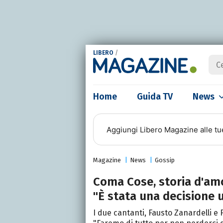
LIBERO
/
Home
Guida TV
News
Aggiungi
Libero Magazine
alle tu
Magazine
News
Gossip
Coma Cose, storia d'amo
"È stata una decisione 
I due cantanti, Fausto Zanardelli e