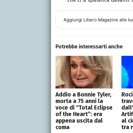
che ci si spalanca davanti. 
Aggiungi
Libero Magazine
alle tu
Potrebbe interessarti anche
Addio a Bonnie Tyler,
Roc
morta a 75 anni la
trav
voce di “Total Eclipse
dall
of the Heart”: era
Artif
appena uscita dal
al c
coma
tra 