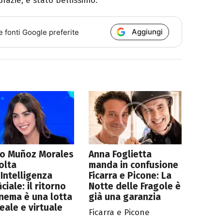
Grazie, è stato bellissimo.
Aggiungi
e fonti Google preferite
ío Muñoz Morales
Anna Foglietta
olta
manda in confusione
'Intelligenza
Ficarra e Picone: La
iciale: il ritorno
Notte delle Fragole è
inema è una lotta
già una garanzia
reale e virtuale
Ficarra e Picone